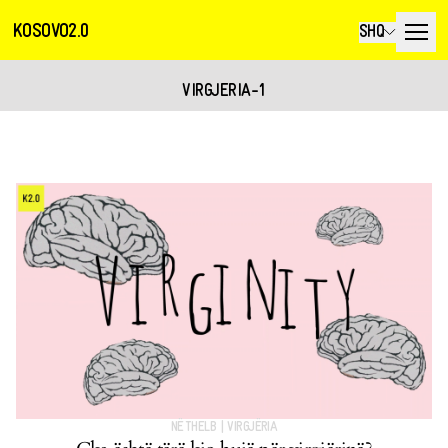
KOSOVO2.0
SHQ
VIRGJERIA-1
NË THELB
|
VIRGJËRIA