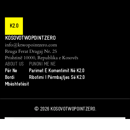
K2.0
KOSOVOTWOPOINTZERO
info@ktwopointzero.com
Rruga Ferat Dragaj Nr. 25
Prishtinë 10000, Republika e Kosovës
ABOUT US
PUNONI ME NE
Për Ne
Parimet E Komentimit Në K2.0
Bordi
Ribotimi I Përmbajtjes Së K2.0
Mbështetësit
©
2026
KOSOVOTWOPOINTZERO.