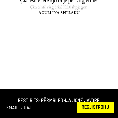
Çka është tërë kjo bujë për virgjërinë?
Çka është virgjëria? K2.0 shpjegon.
AGULLINA SHLLAKU
BEST BITS: PËRMBLEDHJA JONË JAVORE.
REGJISTROHU