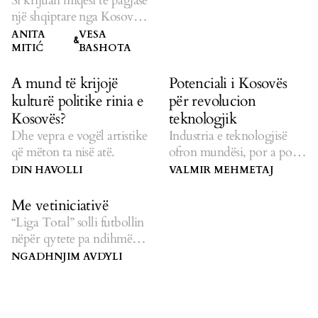
Si krijuan miqësi të pagjasë
një shqiptare nga Kosova
dhe një serbe.
ANITA
VESA
&
MITIĆ
BASHOTA
A mund të krijojë
Potenciali i Kosovës
kulturë politike rinia e
për revolucion
Kosovës?
teknologjik
Dhe vepra e vogël artistike
Industria e teknologjisë
që mëton ta nisë atë.
ofron mundësi, por a po
ndodh gjë?
DIN HAVOLLI
VALMIR MEHMETAJ
Me vetiniciativë
“Liga Total” solli futbollin
nëpër qytete pa ndihmë
komunale.
NGADHNJIM AVDYLI