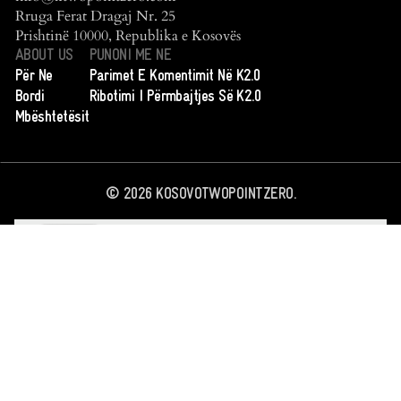
Rruga Ferat Dragaj Nr. 25
Prishtinë 10000, Republika e Kosovës
ABOUT US
PUNONI ME NE
Për Ne
Parimet E Komentimit Në K2.0
Bordi
Ribotimi I Përmbajtjes Së K2.0
Mbështetësit
©
2026
KOSOVOTWOPOINTZERO.