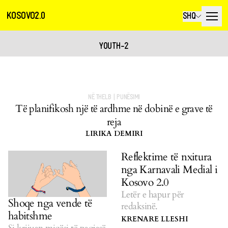
KOSOVO2.0
SHQ
YOUTH-2
NË THELB
|
PUNËSIMI
Të planifikosh një të ardhme në dobinë e grave të
reja
LIRIKA DEMIRI
Reflektime të nxitura
nga Karnavali Medial i
Kosovo 2.0
Letër e hapur për
Shoqe nga vende të
redaksinë.
habitshme
KRENARE LLESHI