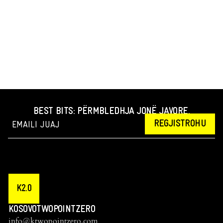
BEST BITS: PËRMBLEDHJA JONË JAVORE.
REGJISTROHU
K2.0
KOSOVOTWOPOINTZERO
info@ktwopointzero.com