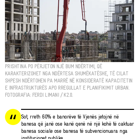
PRISHTINA PO PËRJETON NJË BUM NDËRTIMI, QË
KARAKTERIZOHET NGA NDËRTESA SHUMËKATËSHE, TË CILAT
SHPESH NDËRTOHEN PA MARRË NË KONSIDERATË KAPACITETIN
E INFRASTRUKTURËS APO RREGULLAT E PLANIFIKIMIT URBAN.
FOTOGRAFIA: FERDI LIMANI / K2.0.
Sot, rreth 60% e banorëve të Vjenës jetojnë në
banesa që janë ose kanë qenë në një kohë të caktuar
banesa sociale ose banesa të subvencionuara nga
institucionet publike.