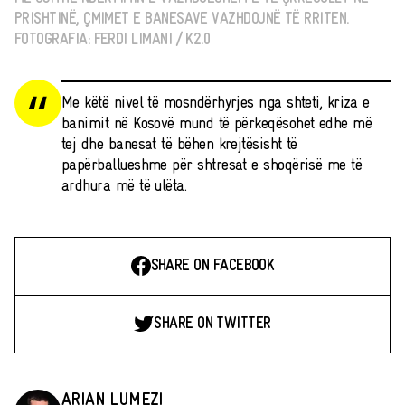
PRISHTINË, ÇMIMET E BANESAVE VAZHDOJNË TË RRITEN.
FOTOGRAFIA: FERDI LIMANI / K2.0
Me këtë nivel të mosndërhyrjes nga shteti, kriza e
banimit në Kosovë mund të përkeqësohet edhe më
tej dhe banesat të bëhen krejtësisht të
papërballueshme për shtresat e shoqërisë me të
ardhura më të ulëta.
SHARE ON FACEBOOK
SHARE ON TWITTER
ARIAN LUMEZI