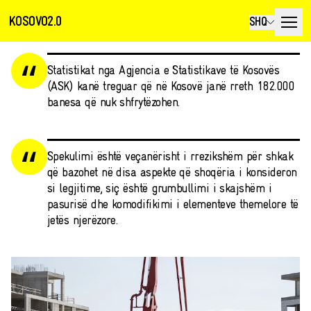
KOSOVO2.0
SHQ
Statistikat nga Agjencia e Statistikave të Kosovës
(ASK) kanë treguar që në Kosovë janë rreth 182.000
banesa që nuk shfrytëzohen.
Spekulimi është veçanërisht i rrezikshëm për shkak
që bazohet në disa aspekte që shoqëria i konsideron
si legjitime, siç është grumbullimi i skajshëm i
pasurisë dhe komodifikimi i elementeve themelore të
jetës njerëzore.