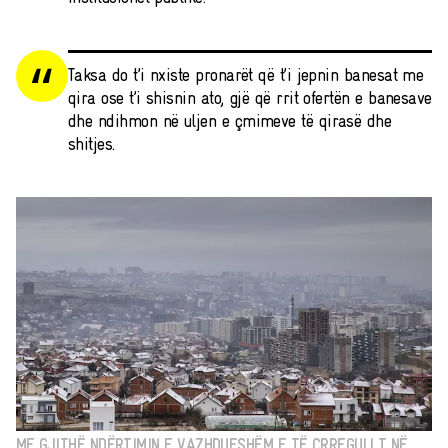
Taksa do t’i nxiste pronarët që t’i jepnin banesat me
qira ose t’i shisnin ato, gjë që rrit ofertën e banesave
dhe ndihmon në uljen e çmimeve të qirasë dhe
shitjes.
ME GJITHË NDËRTIMIN E VAZHDUESHËM E TË ÇRREGULLT NË