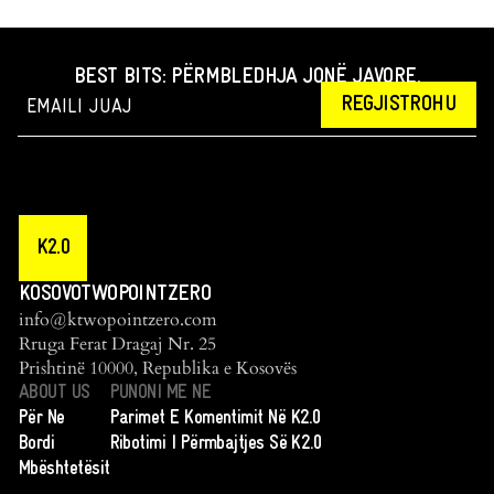
BEST BITS: PËRMBLEDHJA JONË JAVORE.
REGJISTROHU
K2.0
KOSOVOTWOPOINTZERO
info@ktwopointzero.com
Rruga Ferat Dragaj Nr. 25
Prishtinë 10000, Republika e Kosovës
ABOUT US
PUNONI ME NE
Për Ne
Parimet E Komentimit Në K2.0
Bordi
Ribotimi I Përmbajtjes Së K2.0
Mbështetësit