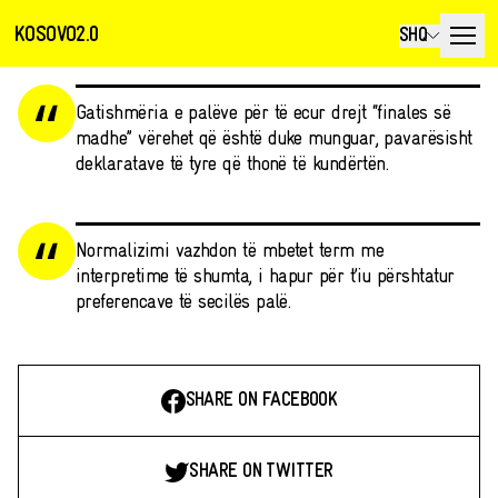
KOSOVO2.0
SHQ
Gatishmëria e palëve për të ecur drejt “finales së
madhe” vërehet që është duke munguar, pavarësisht
deklaratave të tyre që thonë të kundërtën.
Normalizimi vazhdon të mbetet term me
interpretime të shumta, i hapur për t’iu përshtatur
preferencave të secilës palë.
SHARE ON FACEBOOK
SHARE ON TWITTER