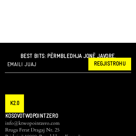
BEST BITS: PËRMBLEDHJA JONË JAVORE.
REGJISTROHU
K2.0
KOSOVOTWOPOINTZERO
info@ktwopointzero.com
Rruga Ferat Dragaj Nr. 25