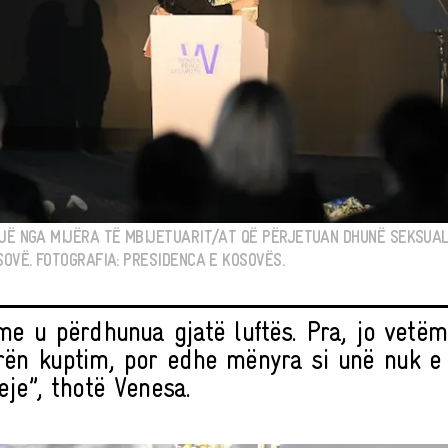
NJË NGA MIJËRA TË MBIJETUARIT/AT QË PËRJETUAN DHUNË SEKSUAL
SOVË. FOTOGRAFIA: PRESIDENCA E KOSOVËS.
me u përdhunua gjatë luftës. Pra, jo vetëm 
ën kuptim, por edhe mënyra si unë nuk e 
eje”, thotë Venesa.