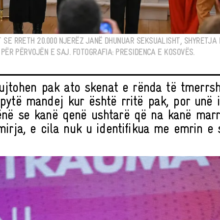
 SE RRETH 20.000 NJERËZ JANË DHUNUAR SEKSUALISHT, SHYRETJA
 PËR PËRVOJËN E SAJ. FOTOGRAFIA: PRESIDENCA E KOSOVËS.
 kujtohen pak ato skenat e rënda të tmerrsh
pytë mandej kur është rritë pak, por unë i
në se kanë qenë ushtarë që na kanë marrë
irja, e cila nuk u identifikua me emrin e s