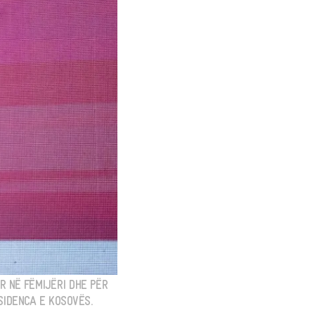
R NË FËMIJËRI DHE PËR
SIDENCA E KOSOVËS.