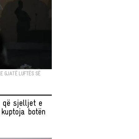
E GJATË LUFTËS SË
që sjelljet e
kuptoja botën