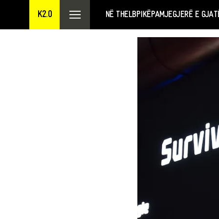
K2.0
NË THELB
PIKËPAMJE
GJERË E GJAT