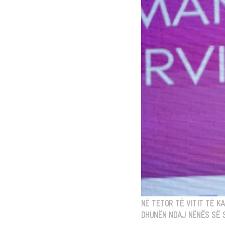
NË TETOR TË VITIT TË K
DHUNËN NDAJ NËNËS SË S