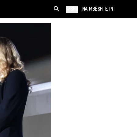
SHQ
NA MBËSHTETNI