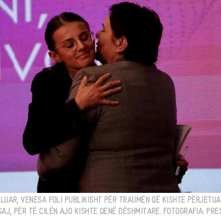
ALUAR, VENESA FOLI PUBLIKISHT PËR TRAUMËN QË KISHTE PËRJETUA
AJ, PËR TË CILËN AJO KISHTE QENË DËSHMITARE. FOTOGRAFIA: PRE