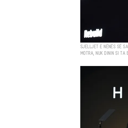
SJELLJET E NËNËS SË SA
MOTRA, NUK DININ SI TA