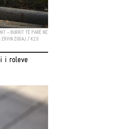
NIT – BURRIT TË PARË NË
ERVIN ZOGAJ / K2.0
 i roleve