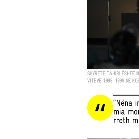
SHYRETE TAHIRI ËSHTË 
VITEVE 1998–1999 NË KO
“Nëna i
mia mor
rreth m