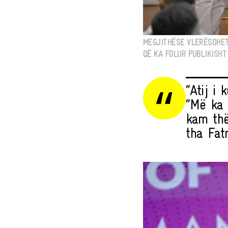
MEGJITHËSE VLERËSOHET
QË KA FOLUR PUBLIKISHT
“Atij i
“Më ka 
kam thë
tha Fatm