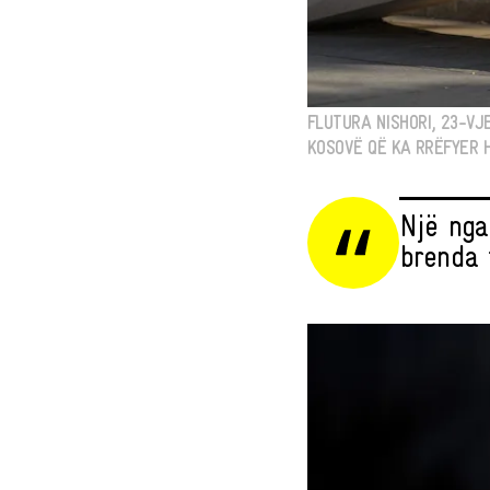
FLUTURA NISHORI, 23-VJ
KOSOVË QË KA RRËFYER H
Një nga
brenda 