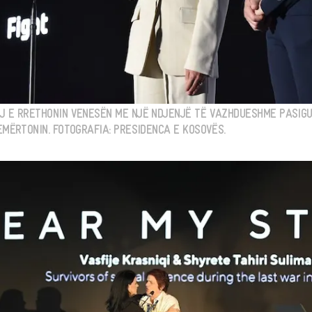
J E RRETHONIN VENESËN ME NJË NDJENJË TË VAZHDUESHME PASIGUR
 EMËRTONIN. FOTOGRAFIA: PRESIDENCA E KOSOVËS.