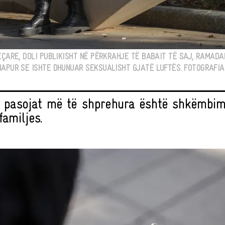
EÇARE, DOLI PUBLIKISHT NË PËRKRAHJE TË BABAIT TË SAJ, RAMADA
APUR SE ISHTE DHUNUAR SEKSUALISHT GJATË LUFTËS. FOTOGRAFIA: 
 pasojat më të shprehura është shkëmbimi
familjes.