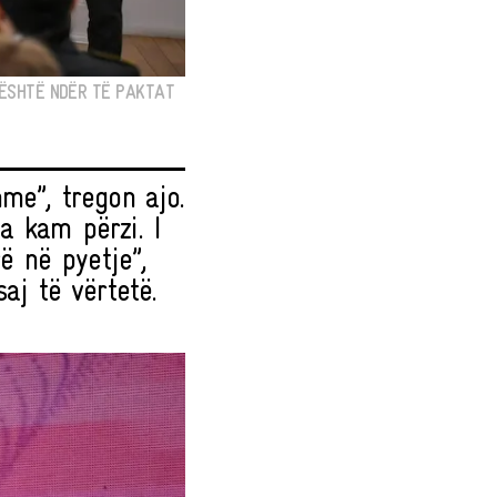
 ËSHTË NDËR TË PAKTAT
me”, tregon ajo.
a kam përzi. I
 në pyetje”,
aj të vërtetë.