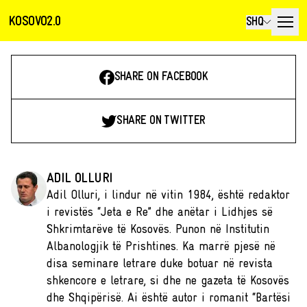
KOSOVO2.0
SHQ
SHARE ON FACEBOOK
SHARE ON TWITTER
ADIL OLLURI
Adil Olluri, i lindur në vitin 1984, është redaktor
i revistës “Jeta e Re” dhe anëtar i Lidhjes së
Shkrimtarëve të Kosovës. Punon në Institutin
Albanologjik të Prishtines. Ka marrë pjesë në
disa seminare letrare duke botuar në revista
shkencore e letrare, si dhe ne gazeta të Kosovës
dhe Shqipërisë. Ai është autor i romanit “Bartësi