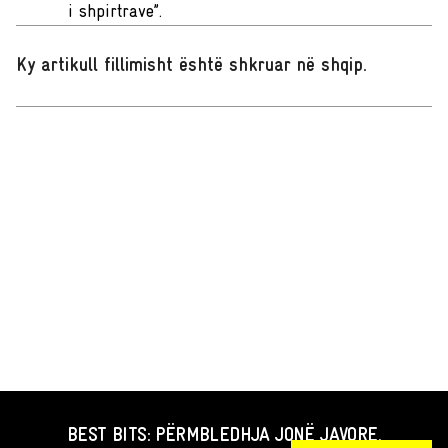
i shpirtrave”.
Ky artikull fillimisht është shkruar në shqip
.
BEST BITS: PËRMBLEDHJA JONË JAVORE.