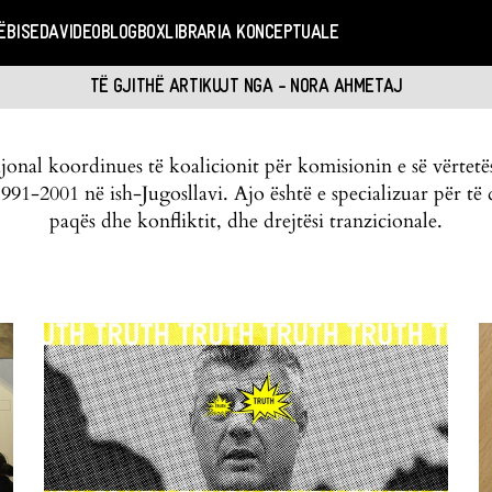
Ë
BISEDA
VIDEO
BLOGBOX
LIBRARIA KONCEPTUALE
TË GJITHË ARTIKUJT NGA - NORA AHMETAJ
 rajonal koordinues të koalicionit për komisionin e së vërt
 1991-2001 në ish-Jugosllavi. Ajo është e specializuar për të 
paqës dhe konfliktit, dhe drejtësi tranzicionale.