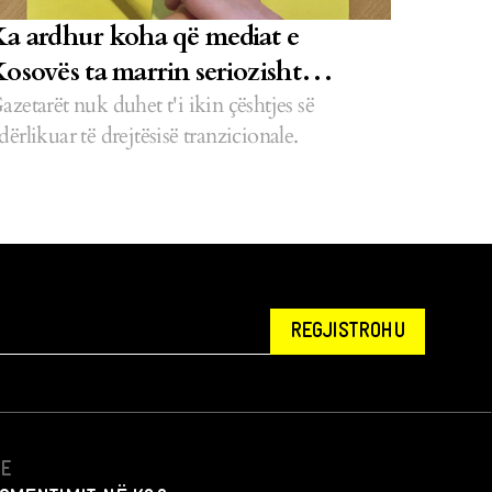
a ardhur koha që mediat e
osovës ta marrin seriozisht
rejtësinë tranzicionale
azetarët nuk duhet t'i ikin çështjes së
dërlikuar të drejtësisë tranzicionale.
REGJISTROHU
NE