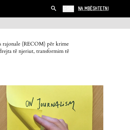
SHQ
NA MBËSHTETNI
etës rajonale (RECOM) për krime
drejta të njeriut, transformim të