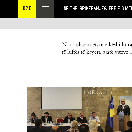
K2.0
NË THELB
PIKËPAMJE
GJERË E GJAT
Nora ishte anëtare e këshillit
të luftës të kryera gjatë viteve