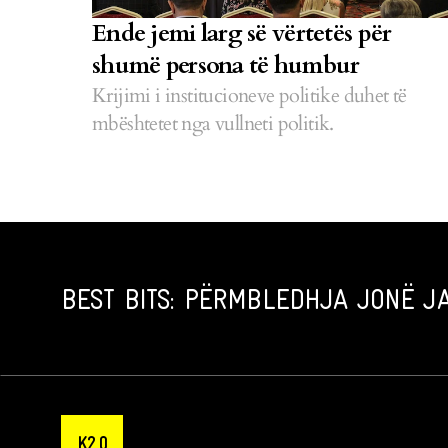
Ende jemi larg së vërtetës për
shumë persona të humbur
Krijimi i institucioneve politike duhet të
mbështetet nga vullneti politik.
BEST BITS: PËRMBLEDHJA JONË JA
K2.0