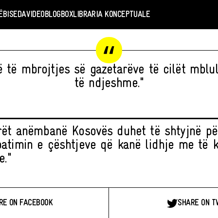
Ë
BISEDA
VIDEO
BLOGBOX
LIBRARIA KONCEPTUALE
 të mbrojtjes së gazetarëve të cilët mblul
të ndjeshme."
rët anëmbanë Kosovës duhet të shtyjnë p
atimin e çështjeve që kanë lidhje me të k
e."
RE ON FACEBOOK
SHARE ON T