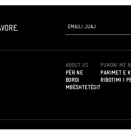
VORE.
ABOUT US
PUNONI ME 
PËR NE
PARIMET E K
BORDI
RIBOTIMI I 
MBËSHTETËSIT