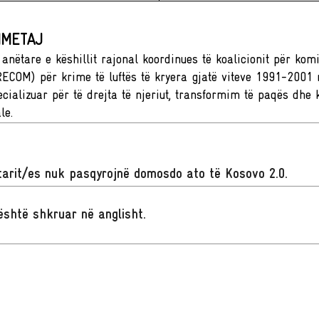
HMETAJ
 anëtare e këshillit rajonal koordinues të koalicionit për komi
RECOM) për krime të luftës të kryera gjatë viteve 1991-2001 
cializuar për të drejta të njeriut, transformim të paqës dhe ko
le.
arit/es nuk pasqyrojnë domosdo ato të Kosovo 2.0.
t është shkruar në anglisht
.