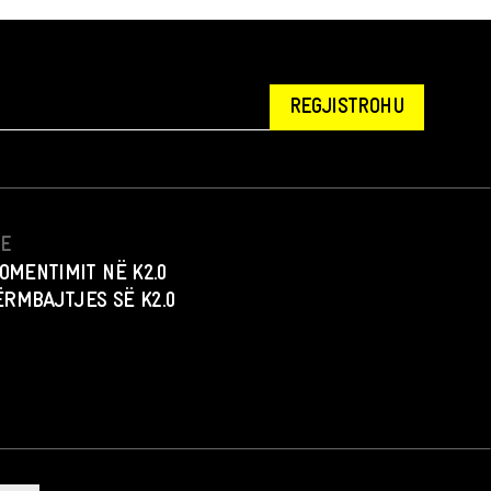
REGJISTROHU
NE
OMENTIMIT NË K2.0
PËRMBAJTJES SË K2.0