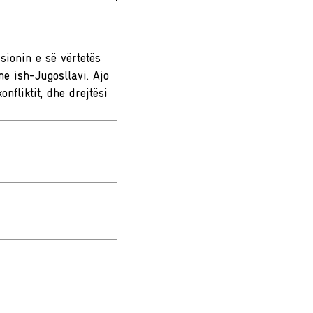
sionin e së vërtetës
në ish-Jugosllavi. Ajo
nfliktit, dhe drejtësi