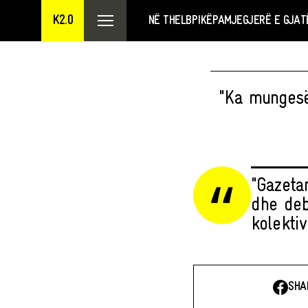
K2.0
NË THELB
PIKËPAMJE
GJERË E GJAT
"Ka mungesë
"Gazeta
dhe deb
kolektiv
SHA