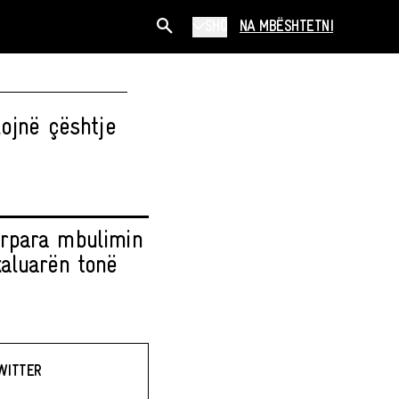
SHQ
NA MBËSHTETNI
ojnë çështje
ërpara mbulimin
aluarën tonë
WITTER