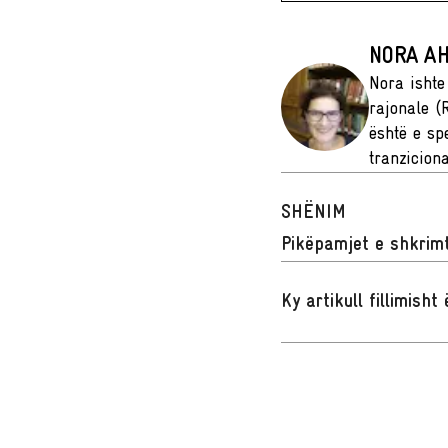
NORA A
Nora ishte
rajonale (
është e spe
tranziciona
SHËNIM
Pikëpamjet e shkrimt
Ky artikull fillimish