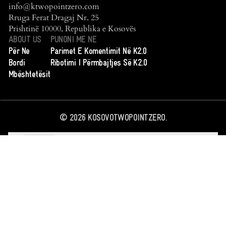
info@ktwopointzero.com
Rruga Ferat Dragaj Nr. 25
Prishtinë 10000, Republika e Kosovës
ABOUT US
PUNONI ME NE
Për Ne
Parimet E Komentimit Në K2.0
Bordi
Ribotimi I Përmbajtjes Së K2.0
Mbështetësit
©
2026
KOSOVOTWOPOINTZERO.