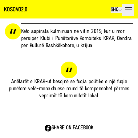
KOSOVO2.0
SHQ
Këto aspirata kulminuan në vitin 2019, kur u mor
përsipër Klubi i Punëtorëve Kombiteks. KRAK, Qendra
për Kulturë Bashkëkohore, u krijua.
Anëtarët e KRAK-ut besojnë se fuqia politike e një fuqie
punëtore vetë-menaxhuese mund të kompensohet përmes
veprimit të komunitetit lokal.
SHARE ON FACEBOOK