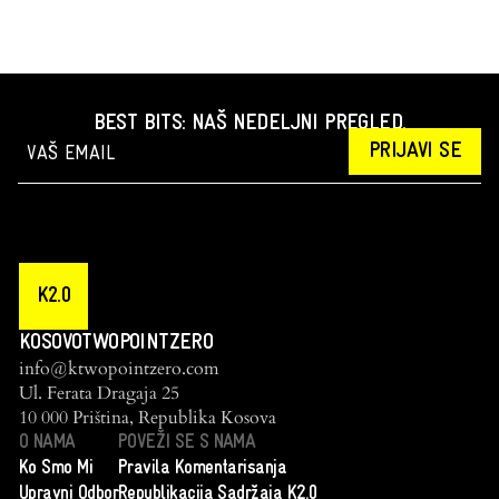
BEST BITS: NAŠ NEDELJNI PREGLED.
PRIJAVI SE
K2.0
KOSOVOTWOPOINTZERO
info@ktwopointzero.com
Ul. Ferata Dragaja 25
10 000 Priština, Republika Kosova
O NAMA
POVEŽI SE S NAMA
Ko Smo Mi
Pravila Komentarisanja
Upravni Odbor
Republikacija Sadržaja K2.0