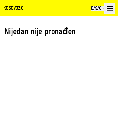
KOSOVO2.0
B/S/C
Nijedan nije pronađen