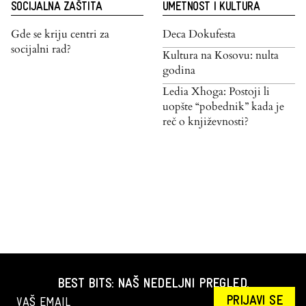
SOCIJALNA ZAŠTITA
UMETNOST I KULTURA
Gde se kriju centri za
Deca Dokufesta
socijalni rad?
Kultura na Kosovu: nulta
godina
Ledia Xhoga: Postoji li
uopšte “pobednik” kada je
reč o književnosti?
BEST BITS: NAŠ NEDELJNI PREGLED.
PRIJAVI SE