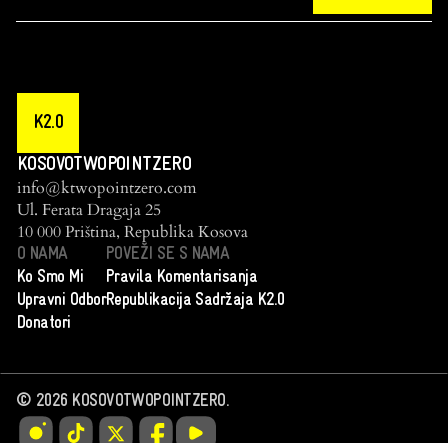
K2.0
KOSOVOTWOPOINTZERO
info@ktwopointzero.com
Ul. Ferata Dragaja 25
10 000 Priština, Republika Kosova
O NAMA
POVEŽI SE S NAMA
Ko Smo Mi
Pravila Komentarisanja
Upravni Odbor
Republikacija Sadržaja K2.0
Donatori
©
2026
KOSOVOTWOPOINTZERO.