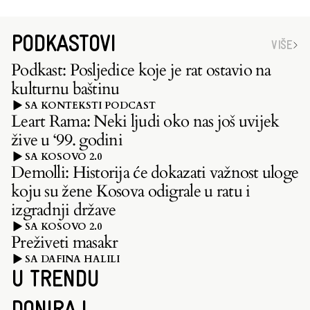
PODKASTOVI
VIŠE
Podkast: Posljedice koje je rat ostavio na
kulturnu baštinu
SA KONTEKSTI PODCAST
Leart Rama: Neki ljudi oko nas još uvijek
žive u ‘99. godini
SA KOSOVO 2.0
Demolli: Historija će dokazati važnost uloge
koju su žene Kosova odigrale u ratu i
izgradnji države
SA KOSOVO 2.0
Preživeti masakr
SA DAFINA HALILI
U TRENDU