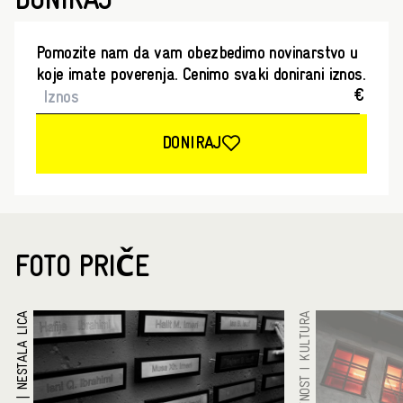
DONIRAJ
Pomozite nam da vam obezbedimo novinarstvo u
koje imate poverenja. Cenimo svaki donirani iznos.
€
DONIRAJ
FOTO PRIČE
NESTALA LICA
UMETNOST I KULTURA
|