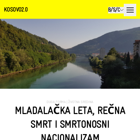
KOSOVO2.0
B/S/C
DUGA FORMA
|
ŽIVOTNA SREDINA
MLADALAČKA LETA, REČNA
SMRT I SMRTONOSNI
NACIONALIZAM