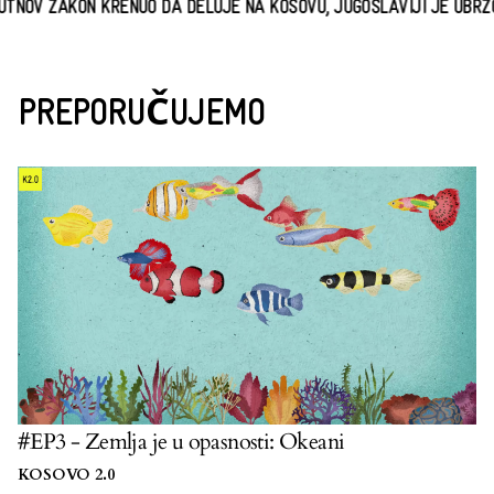
OV ZAKON KRENUO DA DELUJE NA KOSOVU, JUGOSLAVIJI JE UBRZO D
PREPORUČUJEMO
#EP3 - Zemlja je u opasnosti: Okeani
KOSOVO 2.0