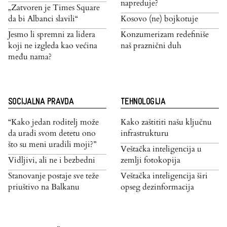
napreduje?
„Zatvoren je Times Square
da bi Albanci slavili“
Kosovo (ne) bojkotuje
Jesmo li spremni za lidera
Konzumerizam redefiniše
koji ne izgleda kao većina
naš praznični duh
među nama?
SOCIJALNA PRAVDA
TEHNOLOGIJA
“Kako jedan roditelj može
Kako zaštititi našu ključnu
da uradi svom detetu ono
infrastrukturu
što su meni uradili moji?”
Veštačka inteligencija u
Vidljivi, ali ne i bezbedni
zemlji fotokopija
Stanovanje postaje sve teže
Veštačka inteligencija širi
priuštivo na Balkanu
opseg dezinformacija