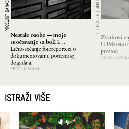
PROŠLOST DANAS
|
U DETALJE
Nestale osobe — moje
Zvukovi za
suočavanje sa boli i
U Prizrenu n
nesigurnosti
Lično sećanje fotoreportera o
prostor.
dokumentovanju potresnog
ARIAN LUME
događaja.
FERDI LIMANI
ISTRAŽI VIŠE