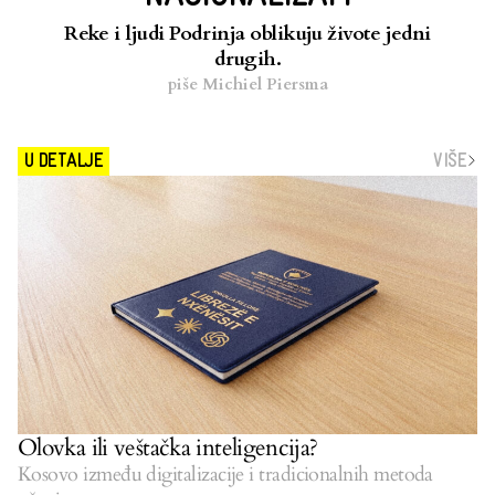
Reke i ljudi Podrinja oblikuju živote jedni
drugih.
piše
Michiel Piersma
VIŠE
U DETALJE
Olovka ili veštačka inteligencija?
Kosovo između digitalizacije i tradicionalnih metoda