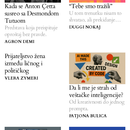
Kada se Anton Çetta
“Tebe smo tražili”
susreo sa Desmondom
U tom trenutku nisam to
shvatao, ali prekidanje
Tutuom
tišine označilo je početak
Predstava koja preispituje
DUGGI NOKAJ
mog isceljenja.
oproštaj bez pravde.
AGRON DEMI
Prijateljstvo žena
između ličnog i
političkog
VLERA ZYMERI
Da li me je strah od
veštačke inteligencije?
Od kreativnosti do jednog
prompta.
FATJONA BULICA