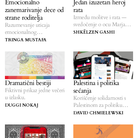
Emocionalno
Jedan izuzetan heroj
zanemarivanje dece od
rata
strane roditelja
Između molitve i rata —
svedočenje o ocu Marjanu
Razumevanje uticaja
Lorenciju.
emocionalnog
SHKËLZEN GASHI
zanemarivanja na
TRINGA MUSTAFA
roditeljstvo i odnose.
Dramatični bestiji
Palestina i politika
sećanja
Fiktivni prikaz jedne večeri
u izlasku.
Korišćenje solidarnosti s
Palestinom za politiku
DUGGI NOKAJ
identiteta i javno sećanje.
DAVID CHMIELEWSKI