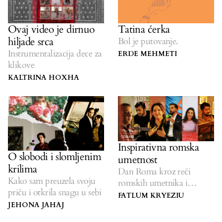
Ovaj video je dirnuo
Tatina ćerka
hiljade srca
Bol je putovanje.
Instrumentalizacija dece za
ERDE MEHMETI
klikove
KALTRINA HOXHA
Inspirativna romska
O slobodi i slomljenim
umetnost
krilima
Dan Roma kroz reči
Kako sam preuzela svoju
romskih umetnika i
priču i otkrila snagu u sebi
umetnica
FATLUM KRYEZIU
JEHONA JAHAJ