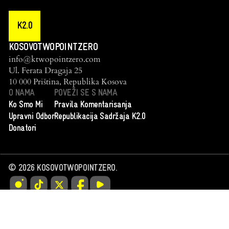
K2.0
KOSOVOTWOPOINTZERO
info@ktwopointzero.com
Ul. Ferata Dragaja 25
10 000 Priština, Republika Kosova
O NAMA
POVEŽI SE S NAMA
Ko Smo Mi
Pravila Komentarisanja
Upravni Odbor
Republikacija Sadržaja K2.0
Donatori
©
2026
KOSOVOTWOPOINTZERO.