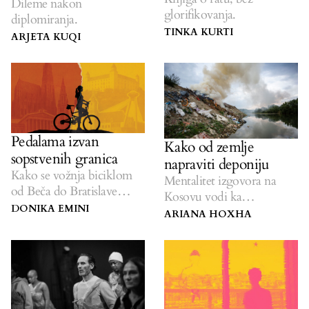
Dileme nakon
glorifikovanja.
diplomiranja.
TINKA KURTI
ARJETA KUQI
Pedalama izvan
Kako od zemlje
sopstvenih granica
napraviti deponiju
Kako se vožnja biciklom
Mentalitet izgovora na
od Beča do Bratislave
Kosovu vodi ka
pretvorila u ponovno
DONIKA EMINI
masovnom bacanju smeća
ARIANA HOXHA
otkrivanje sebe nakon
majčinstva.