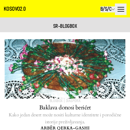
KOSOVO2.0
B/S/C
SR-BLOGBOX
BLOGBOX
|
DIASPORA
Baklava donosi berićet
Kako jedan desert može nositi kulturne identitete i porodične
istorije preživljavanja.
ARBËR QERKA-GASHI