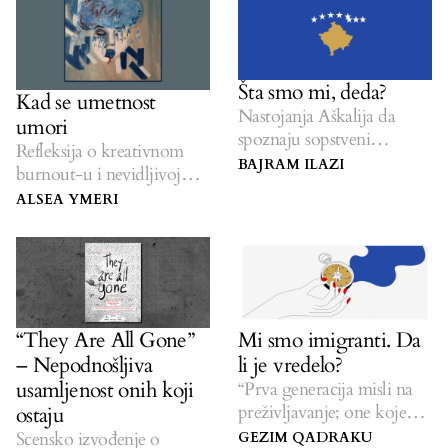
Šta smo mi, deda?
Kad se umetnost
Nastojanja Aškalija da
umori
spoznaju sopstveni
Refleksija o kreativnom
identitet.
BAJRAM ILAZI
burnout-u i nevidljivoj
ceni festivala na Kosovu.
ALSEA YMERI
“They Are All Gone”
Mi smo imigranti. Da
– Nepodnošljiva
li je vredelo?
usamljenost onih koji
“Prva generacija misli na
preživljavanje; one koje
ostaju
dolaze posle pričaju priče.”
Scensko izvođenje o
GEZIM QADRAKU