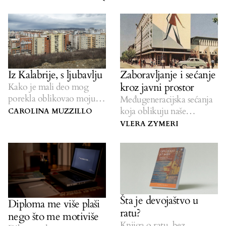
Iz Kalabrije, s ljubavlju
Zaboravljanje i sećanje
kroz javni prostor
Kako je mali deo mog
porekla oblikovao moju
Međugeneracijska sećanja
povezanost sa Kosovom.
koja oblikuju naše
CAROLINA MUZZILLO
gradove.
VLERA ZYMERI
Šta je devojaštvo u
Diploma me više plaši
ratu?
nego što me motiviše
Knjiga o ratu, bez