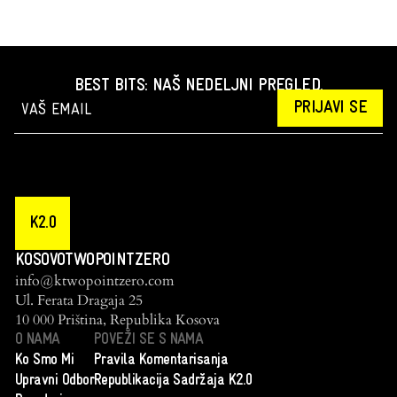
BEST BITS: NAŠ NEDELJNI PREGLED.
PRIJAVI SE
K2.0
KOSOVOTWOPOINTZERO
info@ktwopointzero.com
Ul. Ferata Dragaja 25
10 000 Priština, Republika Kosova
O NAMA
POVEŽI SE S NAMA
Ko Smo Mi
Pravila Komentarisanja
Upravni Odbor
Republikacija Sadržaja K2.0