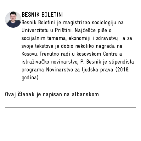
BESNIK BOLETINI
Besnik Boletini je magistrirao sociologiju na
Univerzitetu u Prištini. Najčešće piše o
socijalnim temama, ekonomiji i zdravstvu, a za
svoje tekstove je dobio nekoliko nagrada na
Kosovu. Trenutno radi u kosovskom Centru a
istraživačko novinarstvo, P. Besnik je stipendista
programa Novinarstvo za ljudska prava (2018.
godina)
Ovaj članak je napisan na albanskom
.