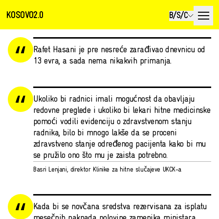
KOSOVO2.0
B/S/C
Rafet Hasani je pre nesreće zarađivao dnevnicu od
13 evra, a sada nema nikakvih primanja.
Ukoliko bi radnici imali mogućnost da obavljaju
redovne preglede i ukoliko bi lekari hitne medicinske
pomoći vodili evidenciju o zdravstvenom stanju
radnika, bilo bi mnogo lakše da se proceni
zdravstveno stanje određenog pacijenta kako bi mu
se pružilo ono što mu je zaista potrebno.
Basri Lenjani, direktor Klinike za hitne slučajeve UKCK-a
Kada bi se novčana sredstva rezervisana za isplatu
mesečnih naknada polovine zamenika ministara