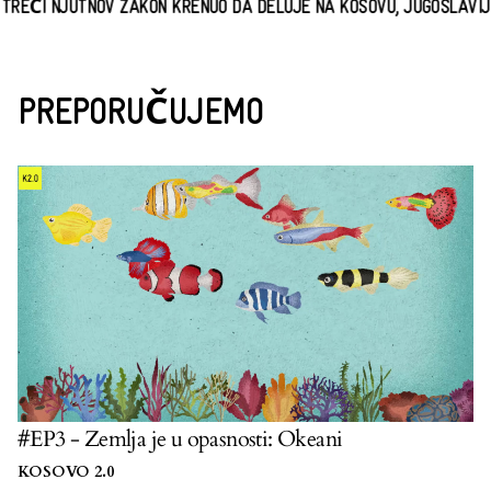
ĆI NJUTNOV ZAKON KRENUO DA DELUJE NA KOSOVU, JUGOSLAVIJI JE
PREPORUČUJEMO
#EP3 - Zemlja je u opasnosti: Okeani
KOSOVO 2.0