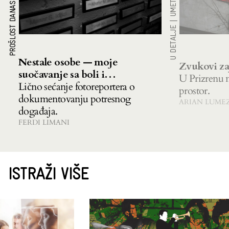
PROŠLOST DANAS
|
U DETALJE
Nestale osobe — moje
Zvukovi za
suočavanje sa boli i
U Prizrenu n
nesigurnosti
Lično sećanje fotoreportera o
prostor.
dokumentovanju potresnog
ARIAN LUME
događaja.
FERDI LIMANI
ISTRAŽI VIŠE