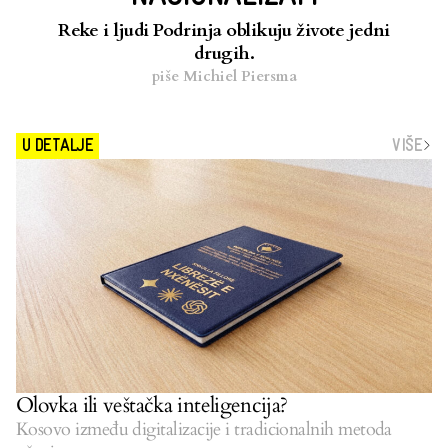
Reke i ljudi Podrinja oblikuju živote jedni
drugih.
piše
Michiel Piersma
VIŠE
U DETALJE
Olovka ili veštačka inteligencija?
Kosovo između digitalizacije i tradicionalnih metoda