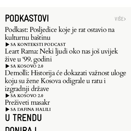
PODKASTOVI
VIŠE
Podkast: Posljedice koje je rat ostavio na
kulturnu baštinu
SA KONTEKSTI PODCAST
Leart Rama: Neki ljudi oko nas još uvijek
žive u ‘99. godini
SA KOSOVO 2.0
Demolli: Historija će dokazati važnost uloge
koju su žene Kosova odigrale u ratu i
izgradnji države
SA KOSOVO 2.0
Preživeti masakr
SA DAFINA HALILI
U TRENDU