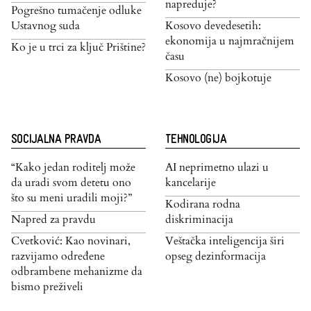
napreduje?
Pogrešno tumačenje odluke
Ustavnog suda
Kosovo devedesetih:
ekonomija u najmračnijem
Ko je u trci za ključ Prištine?
času
Kosovo (ne) bojkotuje
SOCIJALNA PRAVDA
TEHNOLOGIJA
“Kako jedan roditelj može
AI neprimetno ulazi u
da uradi svom detetu ono
kancelarije
što su meni uradili moji?”
Kodirana rodna
Napred za pravdu
diskriminacija
Cvetković: Kao novinari,
Veštačka inteligencija širi
razvijamo određene
opseg dezinformacija
odbrambene mehanizme da
bismo preživeli