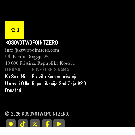
K2.0
KOSOVOTWOPOINTZERO
info@ktwopointzero.com
Ul. Ferata Dragaja 25
10 000 Priština, Republika Kosova
O NAMA
POVEŽI SE S NAMA
Ko Smo Mi
Pravila Komentarisanja
Upravni Odbor
Republikacija Sadržaja K2.0
Donatori
©
2026
KOSOVOTWOPOINTZERO.