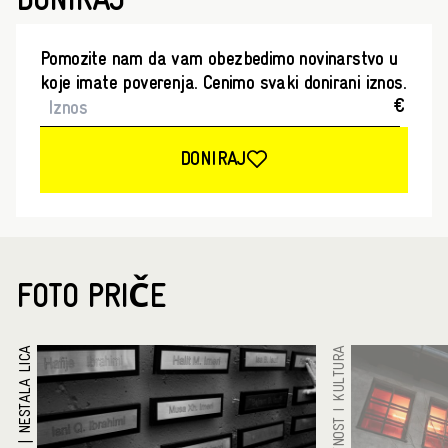
DONIRAJ
Pomozite nam da vam obezbedimo novinarstvo u
koje imate poverenja. Cenimo svaki donirani iznos.
€
DONIRAJ
FOTO PRIČE
NESTALA LICA
UMETNOST I KULTURA
|