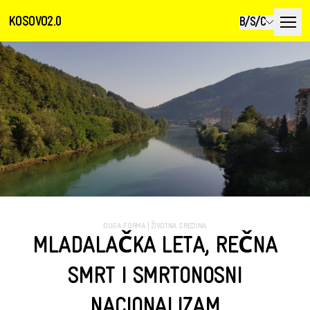
KOSOVO2.0
B/S/C
DUGA FORMA
|
ŽIVOTNA SREDINA
MLADALAČKA LETA, REČNA
SMRT I SMRTONOSNI
NACIONALIZAM