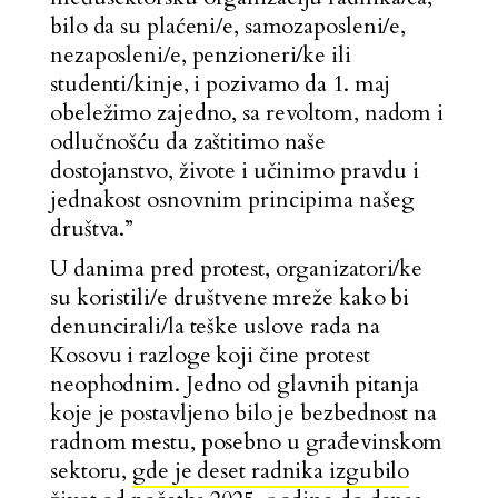
bilo da su plaćeni/e, samozaposleni/e,
nezaposleni/e, penzioneri/ke ili
studenti/kinje, i pozivamo da 1. maj
obeležimo zajedno, sa revoltom, nadom i
odlučnošću da zaštitimo naše
dostojanstvo, živote i učinimo pravdu i
jednakost osnovnim principima našeg
društva.”
U danima pred protest, organizatori/ke
su koristili/e društvene mreže kako bi
denuncirali/la teške uslove rada na
Kosovu i razloge koji čine protest
neophodnim. Jedno od glavnih pitanja
koje je postavljeno bilo je bezbednost na
radnom mestu, posebno u građevinskom
sektoru,
gde je deset radnika izgubilo