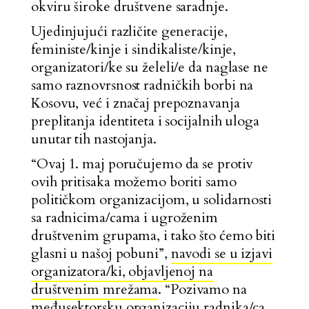
okviru široke društvene saradnje.
Ujedinjujući različite generacije,
feministe/kinje i sindikaliste/kinje,
organizatori/ke su želeli/e da naglase ne
samo raznovrsnost radničkih borbi na
Kosovu, već i značaj prepoznavanja
preplitanja identiteta i socijalnih uloga
unutar tih nastojanja.
“Ovaj 1. maj poručujemo da se protiv
ovih pritisaka možemo boriti samo
političkom organizacijom, u solidarnosti
sa radnicima/cama i ugroženim
društvenim grupama, i tako što ćemo biti
glasni u našoj pobuni”,
navodi se u izjavi
organizatora/ki, objavljenoj na
društvenim mrežama
. “Pozivamo na
međusektorsku organizaciju radnika/ca,