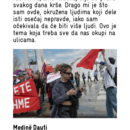
svakog dana krše. Drago mi je što
sam ovde, okružena ljudima koji dele
isti osećaj nepravde, iako sam
očekivala da će biti više ljudi. Ovo je
tema koja treba sve da nas okupi na
ulicama.
Medinë Dauti