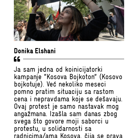
Donika Elshani
Ja sam jedna od koinicijatorki
kampanje “Kosova Bojkoton” (Kosovo
bojkotuje). Već nekoliko meseci
pomno pratim situaciju sa rastom
cena i nepravdama koje se dešavaju.
Ovaj protest je samo nastavak mog
angažmana. Izašla sam danas zbog
svega što govore moji saborci u
protestu, u solidarnosti sa
radnicima/ama Kosova, čija se prava