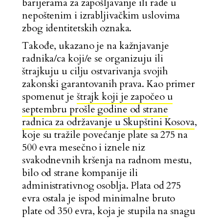
barijerama za zapošljavanje ili rade u
nepoštenim i izrabljivačkim uslovima
zbog identitetskih oznaka.
Takođe, ukazano je na kažnjavanje
radnika/ca koji/e se organizuju ili
štrajkuju u cilju ostvarivanja svojih
zakonski garantovanih prava. Kao primer
spomenut je
štrajk koji je započeo u
septembru prošle godine od strane
radnica za održavanje u Skupštini Kosova
,
koje su tražile povećanje plate sa 275 na
500 evra mesečno i iznele niz
svakodnevnih kršenja na radnom mestu,
bilo od strane kompanije ili
administrativnog osoblja. Plata od 275
evra ostala je ispod minimalne bruto
plate od 350 evra, koja je stupila na snagu