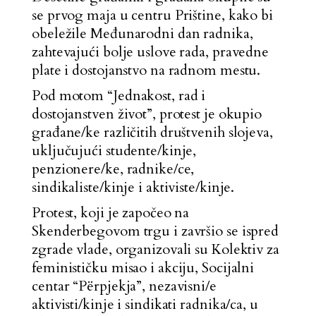
se prvog maja u centru Prištine, kako bi
obeležile Međunarodni dan radnika,
zahtevajući bolje uslove rada, pravedne
plate i dostojanstvo na radnom mestu.
Pod motom “Jednakost, rad i
dostojanstven život”, protest je okupio
građane/ke različitih društvenih slojeva,
uključujući studente/kinje,
penzionere/ke, radnike/ce,
sindikaliste/kinje i aktiviste/kinje.
Protest, koji je započeo na
Skenderbegovom trgu i završio se ispred
zgrade vlade, organizovali su Kolektiv za
feminističku misao i akciju, Socijalni
centar “Përpjekja”, nezavisni/e
aktivisti/kinje i sindikati radnika/ca, u