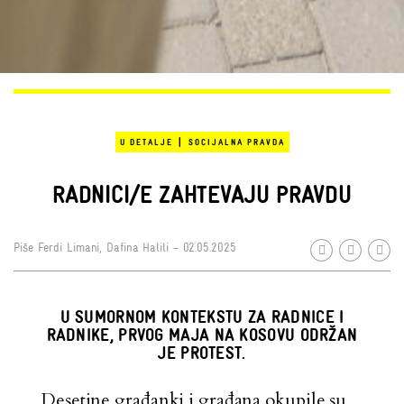
|
U DETALJE
SOCIJALNA PRAVDA
RADNICI/E ZAHTEVAJU PRAVDU
Piše
Ferdi Limani
,
Dafina Halili
- 02.05.2025
U SUMORNOM KONTEKSTU ZA RADNICE I
RADNIKE, PRVOG MAJA NA KOSOVU ODRŽAN
JE PROTEST.
Desetine građanki i građana okupile su