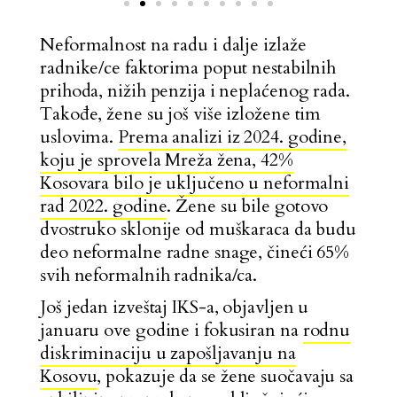
Neformalnost na radu i dalje izlaže
radnike/ce faktorima poput nestabilnih
prihoda, nižih penzija i neplaćenog rada.
Takođe, žene su još više izložene tim
uslovima.
Prema analizi iz 2024. godine,
koju je sprovela Mreža žena, 42%
Kosovara bilo je uključeno u neformalni
rad 2022. godine
. Žene su bile gotovo
dvostruko sklonije od muškaraca da budu
deo neformalne radne snage, čineći 65%
svih neformalnih radnika/ca.
Još jedan izveštaj IKS-a, objavljen u
januaru ove godine i fokusiran na
rodnu
diskriminaciju u zapošljavanju na
Kosovu
, pokazuje da se žene suočavaju sa