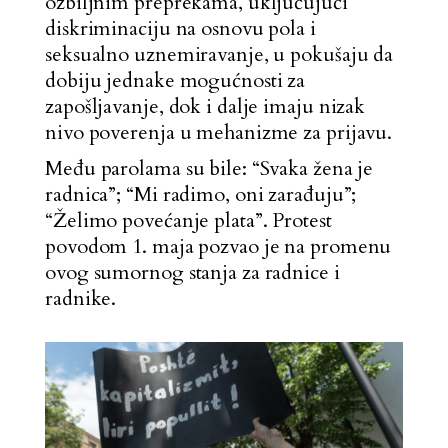
ozbiljnim preprekama, uključujući
diskriminaciju na osnovu pola i
seksualno uznemiravanje, u pokušaju da
dobiju jednake mogućnosti za
zapošljavanje, dok i dalje imaju nizak
nivo poverenja u mehanizme za prijavu.
Među parolama su bile: “Svaka žena je
radnica”; “Mi radimo, oni zarađuju”;
“Želimo povećanje plata”. Protest
povodom 1. maja pozvao je na promenu
ovog sumornog stanja za radnice i
radnike.