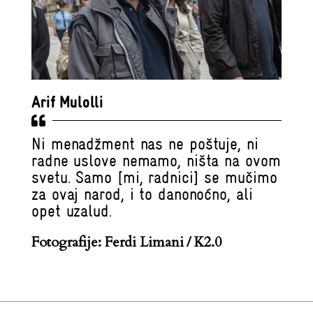
Arif Mulolli
Ni menadžment nas ne poštuje, ni
radne uslove nemamo, ništa na ovom
svetu. Samo [mi, radnici] se mučimo
za ovaj narod, i to danonoćno, ali
opet uzalud.
Fotografije: Ferdi Limani / K2.0