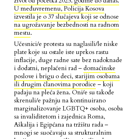
život od početka 2025. godine do danas.
U međuvremenu, Policija Kosova
izvestila je o 37 slučajeva koji se odnose
na ugrožavanje bezbednosti na radnom
mestu
.
Učesnici/e protesta su naglasili/le niske
plate koje su ostale iste uprkos rastu
inflacije, duge radne sate bez nadoknade
i dodatni, neplaćeni rad –
domaćinske
poslove i brigu o deci, starijim osobama
ili drugim članovima porodice
– koji
padaju na pleća žena. Oni/e su takođe
skrenuli/e pažnju na kontinuirano
marginalizovanje LGBTQ+ osoba, osoba
sa invaliditetom i zajednica Roma,
Aškalija i Egipćana na tržištu rada –
mnogi se suočavaju sa strukturalnim