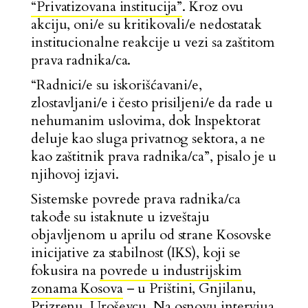
“Privatizovana institucija”
. Kroz ovu
akciju, oni/e su kritikovali/e nedostatak
institucionalne reakcije u vezi sa zaštitom
prava radnika/ca.
“Radnici/e su iskorišćavani/e,
zlostavljani/e i često prisiljeni/e da rade u
nehumanim uslovima, dok Inspektorat
deluje kao sluga privatnog sektora, a ne
kao zaštitnik prava radnika/ca”, pisalo je u
njihovoj izjavi.
Sistemske povrede prava radnika/ca
takođe su istaknute u izveštaju
objavljenom u aprilu od strane Kosovske
inicijative za stabilnost (IKS), koji se
fokusira na
povrede u industrijskim
zonama Kosova
– u Prištini, Gnjilanu,
Prizrenu, Uroševcu. Na osnovu intervjua