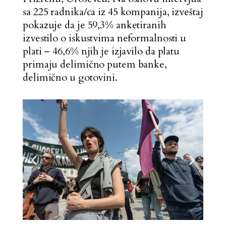
sa 225 radnika/ca iz 45 kompanija, izveštaj
pokazuje da je 59,3% anketiranih
izvestilo o iskustvima neformalnosti u
plati – 46,6% njih je izjavilo da platu
primaju delimično putem banke,
delimično u gotovini.