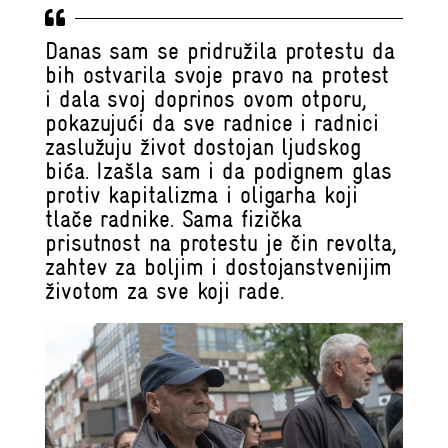
Danas sam se pridružila protestu da
bih ostvarila svoje pravo na protest
i dala svoj doprinos ovom otporu,
pokazujući da sve radnice i radnici
zaslužuju život dostojan ljudskog
bića. Izašla sam i da podignem glas
protiv kapitalizma i oligarha koji
tlače radnike. Sama fizička
prisutnost na protestu je čin revolta,
zahtev za boljim i dostojanstvenijim
životom za sve koji rade.