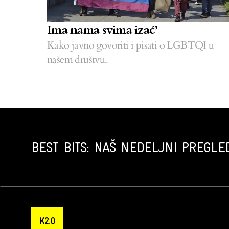
Ima nama svima izać’
Kako javno govoriti i pisati o LGBTQI u
našem društvu.
BEST BITS: NAŠ NEDELJNI PREGLED
K2.0