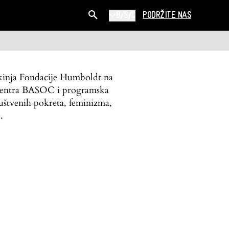
B/S/C
PODRŽITE NAS
stkinja Fondacije Humboldt na
g centra BASOC i programska
ruštvenih pokreta, feminizma,
.