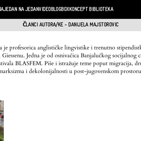
MA
JEDAN NA JEDAN
VIDEO
BLOGBOX
KONCEPT BIBLIOTEKA
ČLANCI AUTORA/KE - DANIJELA MAJSTOROVIC
 je profesorica anglističke lingvistike i trenutno stipendi
 u Giessenu. Jedna je od osnivačica Banjalučkog socijalno
stivala BLASFEM. Piše i istražuje teme poput migracija, d
marksizma i dekolonijalnosti u post-jugovenskom prostoru