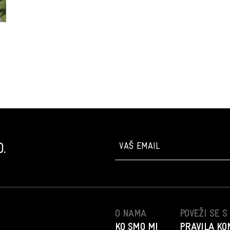
.
O NAMA
POVEŽI SE 
KO SMO MI
PRAVILA KO