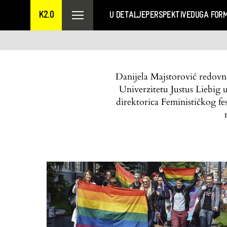
K2.0
U DETALJE
PERSPEKTIVE
DUGA FOR
Danijela Majstorović redovna
Univerzitetu Justus Liebig
direktorica Feminističkog fe