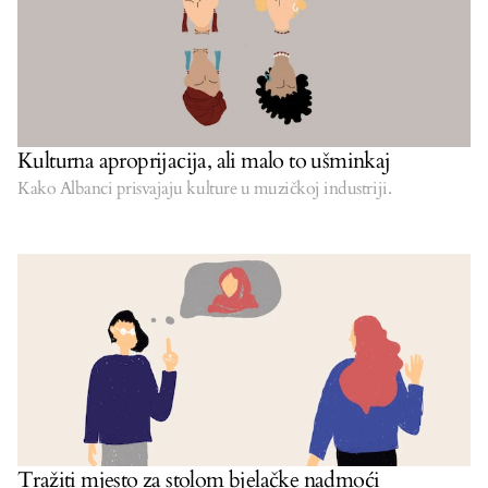
Kulturna aproprijacija, ali malo to ušminkaj
Kako Albanci prisvajaju kulture u muzičkoj industriji.
Tražiti mjesto za stolom bjelačke nadmoći