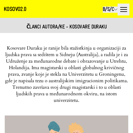
KOSOVO2.0
B/S/C
ČLANCI AUTORA/KE - KOSOVARE DURAKU
Kosovare Duraku je ranije bila stažistkinja u organizaciji za
ljudska prava sa sedištem u Sidneju (Australija), a radila je i za
Udruženje za međunarodne debate i obrazovanje u Utrehtu,
Holandija. Ima magistarski u oblasti globalnog krivičnog
prava, zvanje koje je stekla na Univerzitetu u Groningenu,
gde je napisala tezu o australijskim imigracionim politikama.
Trenutno završava svoj drugi magistarski i to u oblasti
ljudskih prava u međunarodnom okviru, na istom
univerzitetu.