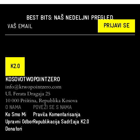
BEST BITS: NAŠ NEDELJNI PREGLED.
PRIJAVI SE
K2.0
KOSOVOTWOPOINTZERO
info@ktwopointzero.com
Ul. Ferata Dragaja 25
10 000 Priština, Republika Kosova
O NAMA
POVEŽI SE S NAMA
Ko Smo Mi
Pravila Komentarisanja
Upravni Odbor
Republikacija Sadržaja K2.0
Donatori