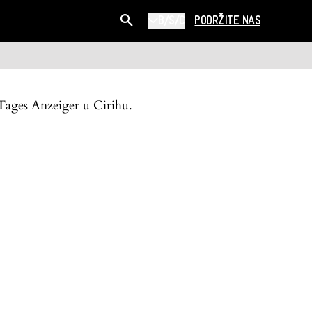
B/S/C
PODRŽITE NAS
Tages Anzeiger u Cirihu.