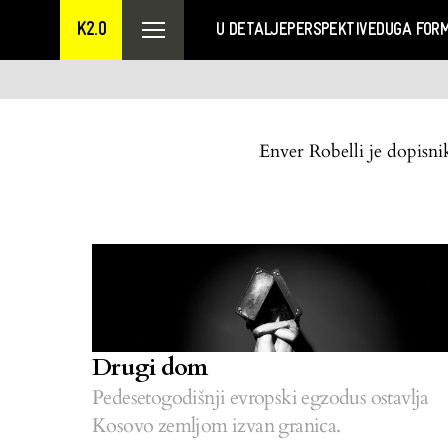
K2.0
U DETALJE
PERSPEKTIVE
DUGA FOR
Enver Robelli je dopisn
Drugi dom
Pedesetogodišnji evropski egzodus ostavlja
Kosovo zemljom izvan granica.