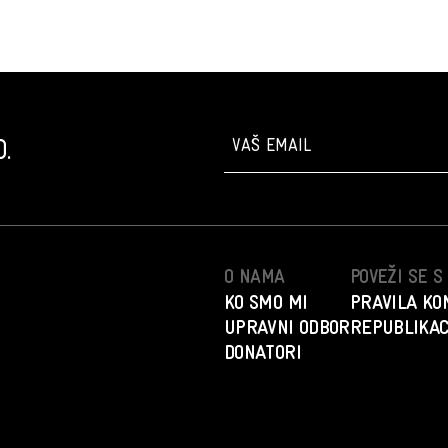
.
O NAMA
POVEŽI SE 
KO SMO MI
PRAVILA KO
UPRAVNI ODBOR
REPUBLIKAC
DONATORI