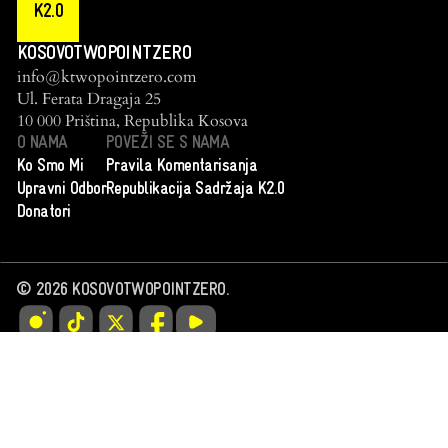
K2.0
KOSOVOTWOPOINTZERO
info@ktwopointzero.com
Ul. Ferata Dragaja 25
10 000 Priština, Republika Kosova
O NAMA
POVEŽI SE S NAMA
Ko Smo Mi
Pravila Komentarisanja
Upravni Odbor
Republikacija Sadržaja K2.0
Donatori
©
2026
KOSOVOTWOPOINTZERO.