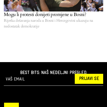
Mogu li protesti donijeti promjene u Bosni?
Rijetka dešavanja naroda u Bosni i Hercegovini ukazuju na
nedostatak demokratije
BEST BITS: NAŠ NEDELJNI PREGLED.
PRIJAVI SE