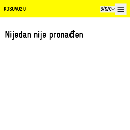
KOSOVO2.0
B/S/C
Nijedan nije pronađen