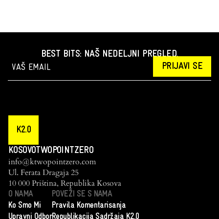
BEST BITS: NAŠ NEDELJNI PREGLED.
PRIJAVI SE
K2.0
KOSOVOTWOPOINTZERO
info@ktwopointzero.com
Ul. Ferata Dragaja 25
10 000 Priština, Republika Kosova
O NAMA
POVEŽI SE S NAMA
Ko Smo Mi
Pravila Komentarisanja
Upravni Odbor
Republikacija Sadržaja K2.0