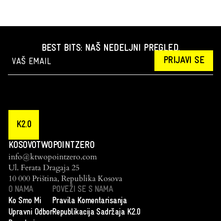
BEST BITS: NAŠ NEDELJNI PREGLED.
PRIJAVI SE
K2.0
KOSOVOTWOPOINTZERO
info@ktwopointzero.com
Ul. Ferata Dragaja 25
10 000 Priština, Republika Kosova
O NAMA
POVEŽI SE S NAMA
Ko Smo Mi
Pravila Komentarisanja
Upravni Odbor
Republikacija Sadržaja K2.0