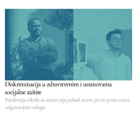
Diskriminacija u zdravstvenim i ustanovama
socijalne zaštite
Pandemija otkrila da sistem nije jednak za sve, jer ne pruža svima
odgovarajuće usluge.