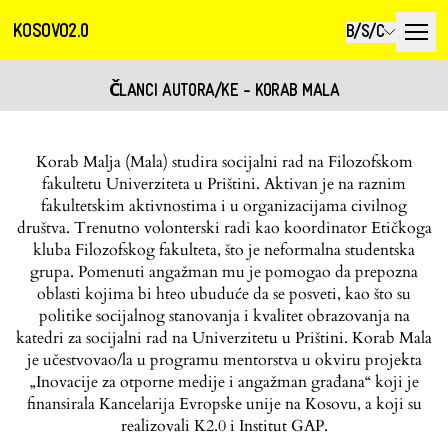
KOSOVO2.0
B/S/C
ČLANCI AUTORA/KE - KORAB MALA
Korab Malja (Mala) studira socijalni rad na Filozofskom
fakultetu Univerziteta u Prištini. Aktivan je na raznim
fakultetskim aktivnostima i u organizacijama civilnog
društva. Trenutno volonterski radi kao koordinator Etičkoga
kluba Filozofskog fakulteta, što je neformalna studentska
grupa. Pomenuti angažman mu je pomogao da prepozna
oblasti kojima bi hteo ubuduće da se posveti, kao što su
politike socijalnog stanovanja i kvalitet obrazovanja na
katedri za socijalni rad na Univerzitetu u Prištini. Korab Mala
je učestvovao/la u programu mentorstva u okviru projekta
„Inovacije za otporne medije i angažman građana“ koji je
finansirala Kancelarija Evropske unije na Kosovu, a koji su
realizovali K2.0 i Institut GAP.