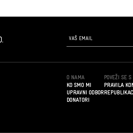
.
O NAMA
POVEŽI SE 
KO SMO MI
PRAVILA KO
UPRAVNI ODBOR
REPUBLIKAC
DONATORI