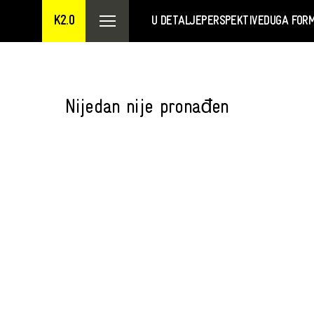
K2.0
U DETALJE
PERSPEKTIVE
DUGA FOR
Nijedan nije pronađen