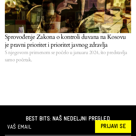
Sprovođenje Zakona o kontroli duvana na Kosovu
je pravni prioritet i prioritet javnog zdravlja
S njegovom primenom se počelo u januaru 2024, što predstavlja
samo početak.
BEST BITS: NAŠ NEDELJNI PREGLED.
PRIJAVI SE