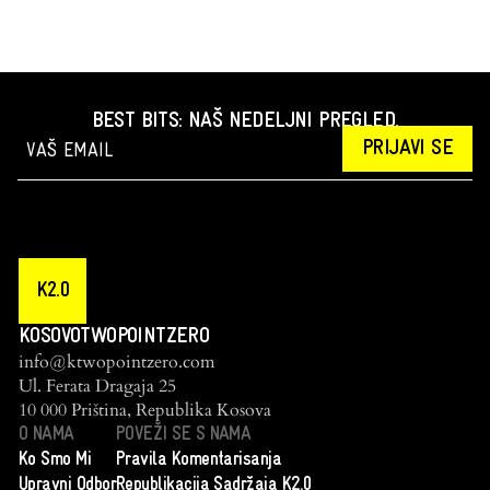
BEST BITS: NAŠ NEDELJNI PREGLED.
PRIJAVI SE
K2.0
KOSOVOTWOPOINTZERO
info@ktwopointzero.com
Ul. Ferata Dragaja 25
10 000 Priština, Republika Kosova
O NAMA
POVEŽI SE S NAMA
Ko Smo Mi
Pravila Komentarisanja
Upravni Odbor
Republikacija Sadržaja K2.0