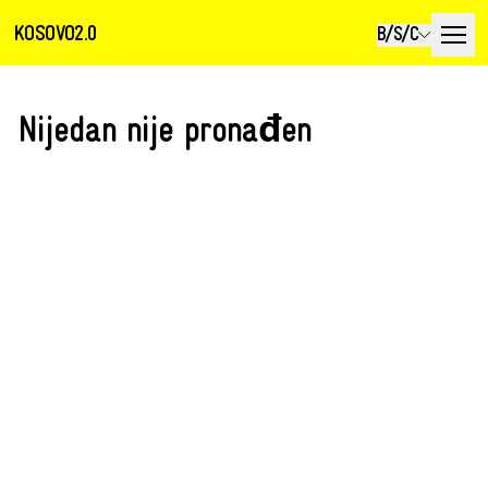
KOSOVO2.0
B/S/C
Nijedan nije pronađen