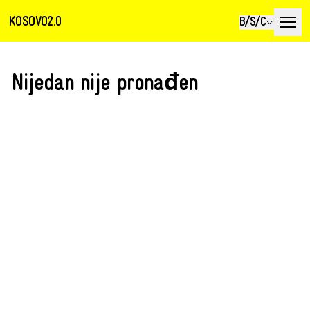
KOSOVO2.0
B/S/C
Nijedan nije pronađen