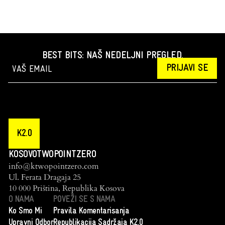
BEST BITS: NAŠ NEDELJNI PREGLED.
PRIJAVI SE
K2.0
KOSOVOTWOPOINTZERO
info@ktwopointzero.com
Ul. Ferata Dragaja 25
10 000 Priština, Republika Kosova
O NAMA
POVEŽI SE S NAMA
Ko Smo Mi
Pravila Komentarisanja
Upravni Odbor
Republikacija Sadržaja K2.0