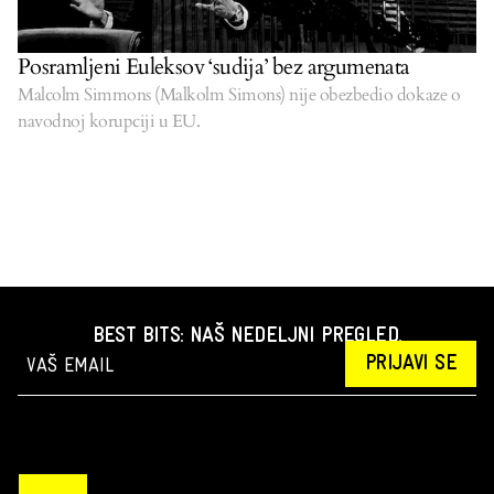
Posramljeni Euleksov ‘sudija’ bez argumenata
Malcolm Simmons (Malkolm Simons) nije obezbedio dokaze o
navodnoj korupciji u EU.
BEST BITS: NAŠ NEDELJNI PREGLED.
PRIJAVI SE