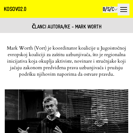
KOSOVO2.0
B/S/C
ČLANCI AUTORA/KE - MARK WORTH
Mark Worth (Vort) je koordinator koalicije u Jugoistočnoj
evropskoj koaliciji za zaštitu uzbunjivača, što je regionalna
inicijativa koja okuplja aktiviste, novinare i stručnjake koji
jačaju zakonom predviđena prava uzbunjivača i pružaju
podršku njihovim naporima da ostvare pravdu.