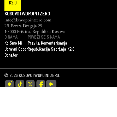
K2.0
KOSOVOTWOPOINTZERO
info@ktwopointzero.com
Ul. Ferata Dragaja 25
10 000 Priština, Republika Kosova
O NAMA
POVEŽI SE S NAMA
Ko Smo Mi
Pravila Komentarisanja
Upravni Odbor
Republikacija Sadržaja K2.0
Donatori
©
2026
KOSOVOTWOPOINTZERO.