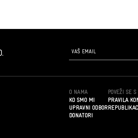
.
O NAMA
POVEŽI SE 
KO SMO MI
PRAVILA KO
UPRAVNI ODBOR
REPUBLIKAC
DONATORI