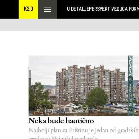
K2.0
U DETALJE
PERSPEKTIVE
DUGA FOR
Neka bude haotično
Najbolji plan za Prištinu je jedan od gradskih
gradova: Naizgled neplanski.