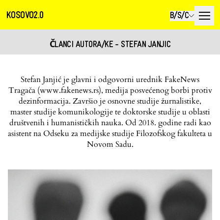
KOSOVO2.0
B/S/C
ČLANCI AUTORA/KE - STEFAN JANJIC
Stefan Janjić je glavni i odgovorni urednik FakeNews
Tragača (www.fakenews.rs), medija posvećenog borbi protiv
dezinformacija. Završio je osnovne studije žurnalistike,
master studije komunikologije te doktorske studije u oblasti
društvenih i humanističkih nauka. Od 2018. godine radi kao
asistent na Odseku za medijske studije Filozofskog fakulteta u
Novom Sadu.