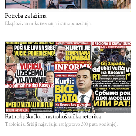
Potreba za lažima
Eksplozivan miks neznanja i samopouzdanja.
Ratnohuškačka i rasnohuškačka retorika
Tabloidi u Srbiji najavljuju rat (gotovo 300 puta godišnje).