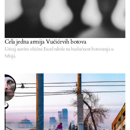
Cela jedna armija Vučićevih botova
Uticaj sasvim obične Excel tabele na budućnost botovanja u
Srbiji.