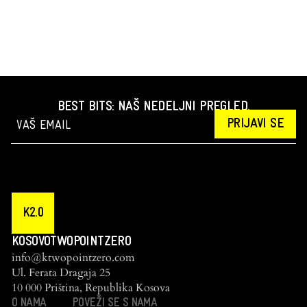
BEST BITS: NAŠ NEDELJNI PREGLED.
PRIJAVI SE
K2.0
KOSOVOTWOPOINTZERO
info@ktwopointzero.com
Ul. Ferata Dragaja 25
10 000 Priština, Republika Kosova
O NAMA
POVEŽI SE S NAMA