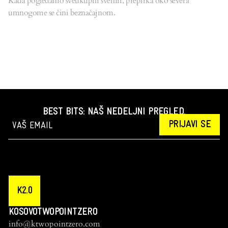
Kada pogledamo sveukupni svemir, prepirka oko severa
umnogome se čini beznačajnom.
BEST BITS: NAŠ NEDELJNI PREGLED.
PRIJAVI SE
K2.0
KOSOVOTWOPOINTZERO
info@ktwopointzero.com