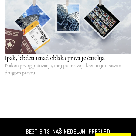
Ipak, lebdeti iznad oblaka prava je čarolija
Nakon prvog putovanja, moj put razvoja krenuo je u sasvim
drugom pravcu
BEST BITS: NAŠ NEDELJNI PREGLED.