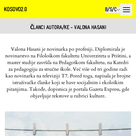
KOSOVO2.0
B/S/C
ČLANCI AUTORA/KE - VALONA HASANI
Valona Hasani je novinarka po profesiji. Diplomirala je
novinarstvo na Filološkom fakultetu Univerziteta u Prištini, a
master studije završila na Pedagoškom fakultetu, na Katedri
za pedagogiju za stručne škole. Već više od tri godine radi
kao novinarka na televiziji T7. Pored toga, napisala je brojne
istraživačke članke koji se bave socijalnim i ekološkim
pitanjima. Takođe, dopisnica je portala Gazeta Express, gde
objavljuje tekstove u rubrici kulture.