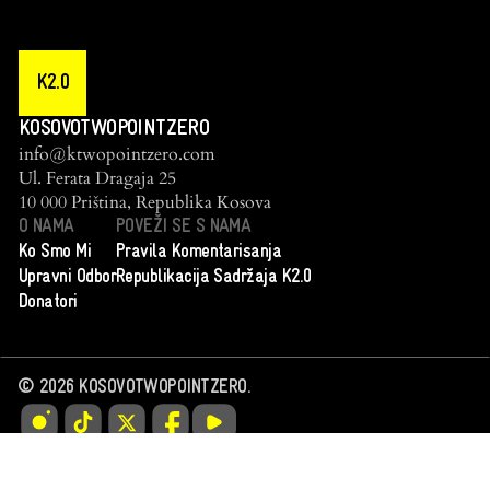
K2.0
KOSOVOTWOPOINTZERO
info@ktwopointzero.com
Ul. Ferata Dragaja 25
10 000 Priština, Republika Kosova
O NAMA
POVEŽI SE S NAMA
Ko Smo Mi
Pravila Komentarisanja
Upravni Odbor
Republikacija Sadržaja K2.0
Donatori
©
2026
KOSOVOTWOPOINTZERO.