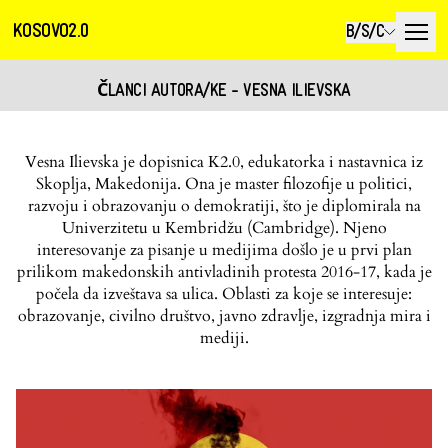
KOSOVO2.0
B/S/C
ČLANCI AUTORA/KE - VESNA ILIEVSKA
Vesna Ilievska je dopisnica K2.0, edukatorka i nastavnica iz
Skoplja, Makedonija. Ona je master filozofije u politici,
razvoju i obrazovanju o demokratiji, što je diplomirala na
Univerzitetu u Kembridžu (Cambridge). Njeno
interesovanje za pisanje u medijima došlo je u prvi plan
prilikom makedonskih antivladinih protesta 2016-17, kada je
počela da izveštava sa ulica. Oblasti za koje se interesuje:
obrazovanje, civilno društvo, javno zdravlje, izgradnja mira i
mediji.