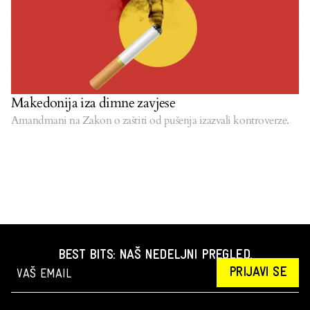
Makedonija iza dimne zavjese
Amandmani na Zakon o zaštiti od pušenja izazvali kontroverze.
BEST BITS: NAŠ NEDELJNI PREGLED.
PRIJAVI SE