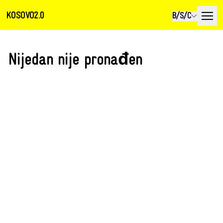
KOSOVO2.0
B/S/C
Nijedan nije pronađen