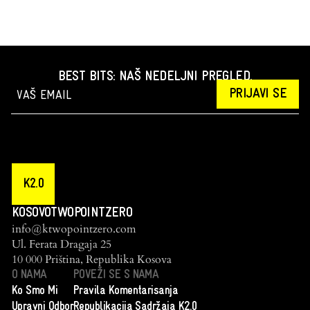
BEST BITS: NAŠ NEDELJNI PREGLED.
PRIJAVI SE
K2.0
KOSOVOTWOPOINTZERO
info@ktwopointzero.com
Ul. Ferata Dragaja 25
10 000 Priština, Republika Kosova
O NAMA
POVEŽI SE S NAMA
Ko Smo Mi
Pravila Komentarisanja
Upravni Odbor
Republikacija Sadržaja K2.0