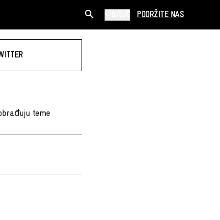
B/S/C
PODRŽITE NAS
WITTER
 obrađuju teme