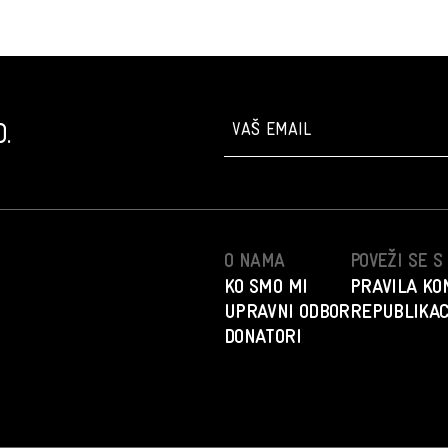
.
O NAMA
POVEŽI SE 
KO SMO MI
PRAVILA KO
UPRAVNI ODBOR
REPUBLIKAC
DONATORI