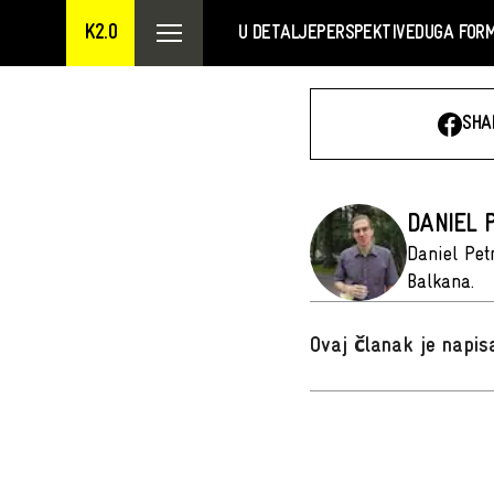
K2.0
U DETALJE
PERSPEKTIVE
DUGA FOR
SHA
DANIEL 
Daniel Pet
Balkana.
Ovaj članak je napi