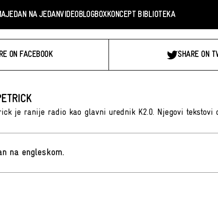
MA
JEDAN NA JEDAN
VIDEO
BLOGBOX
KONCEPT BIBLIOTEKA
RE ON FACEBOOK
SHARE ON T
PETRICK
rick je ranije radio kao glavni urednik K2.0. Njegovi tekstovi
san na engleskom
.