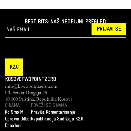
BEST BITS: NAŠ NEDELJNI PREGLED.
PRIJAVI SE
K2.0
KOSOVOTWOPOINTZERO
info@ktwopointzero.com
Ul. Ferata Dragaja 25
10 000 Priština, Republika Kosova
O NAMA
POVEŽI SE S NAMA
Ko Smo Mi
Pravila Komentarisanja
Upravni Odbor
Republikacija Sadržaja K2.0
Donatori