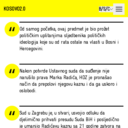
KOSOVO2.0
B/S/C
Od samog početka, ovaj predmet je bio prožet
političkim uplitanjima sljedbenika političkih
ideologija koje su od rata ostale na vlasti u Bosni i
Hercegovini.
Nakon potvrde Ustavnog suda da suđenje nije
narušilo prava Marka Radića, HDZ je pronašao
način da prepolovi njegovu kaznu i da ga uskoro i
oslobodi.
Sud u Zagrebu je, u stvari, usvojio odluku da
djelimično prihvati presudu Suda BiH i posljedično
je umanjio Radićevu kaznu sa 21 godine zatvora na