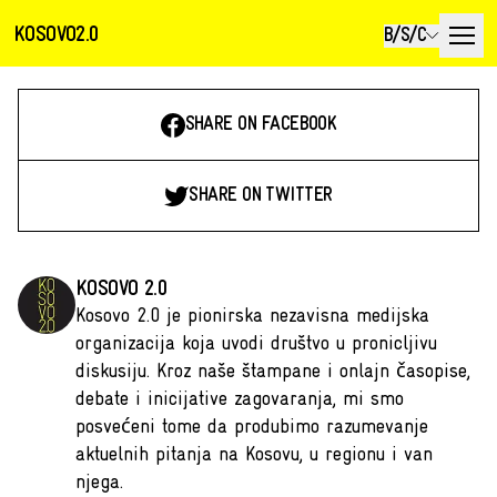
KOSOVO2.0
B/S/C
SHARE ON FACEBOOK
SHARE ON TWITTER
KOSOVO 2.0
Kosovo 2.0 je pionirska nezavisna medijska
organizacija koja uvodi društvo u pronicljivu
diskusiju. Kroz naše štampane i onlajn časopise,
debate i inicijative zagovaranja, mi smo
posvećeni tome da produbimo razumevanje
aktuelnih pitanja na Kosovu, u regionu i van
njega.