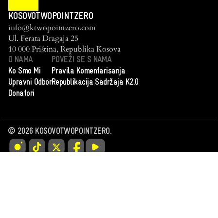
KOSOVOTWOPOINTZERO
info@ktwopointzero.com
Ul. Ferata Dragaja 25
10 000 Priština, Republika Kosova
O NAMA
POVEŽI SE S NAMA
Ko Smo Mi
Pravila Komentarisanja
Upravni Odbor
Republikacija Sadržaja K2.0
Donatori
©
2026
KOSOVOTWOPOINTZERO.