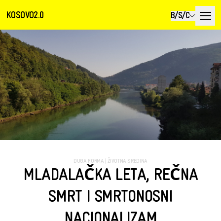
KOSOVO2.0
B/S/C
DUGA FORMA
|
ŽIVOTNA SREDINA
MLADALAČKA LETA, REČNA
SMRT I SMRTONOSNI
NACIONALIZAM