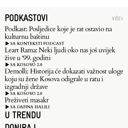
PODKASTOVI
VIŠE
Podkast: Posljedice koje je rat ostavio na
kulturnu baštinu
SA KONTEKSTI PODCAST
Leart Rama: Neki ljudi oko nas još uvijek
žive u ‘99. godini
SA KOSOVO 2.0
Demolli: Historija će dokazati važnost uloge
koju su žene Kosova odigrale u ratu i
izgradnji države
SA KOSOVO 2.0
Preživeti masakr
SA DAFINA HALILI
U TRENDU