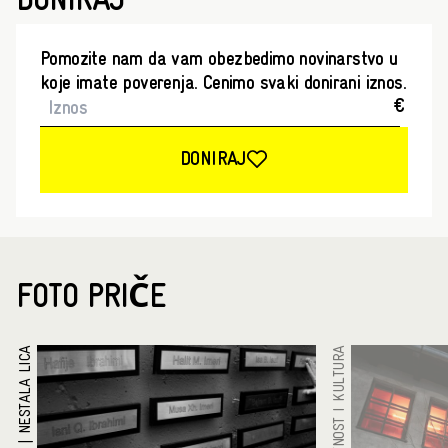
DONIRAJ
Pomozite nam da vam obezbedimo novinarstvo u
koje imate poverenja. Cenimo svaki donirani iznos.
€
DONIRAJ
FOTO PRIČE
NESTALA LICA
UMETNOST I KULTURA
|