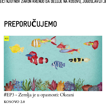
 NJUTNOV ZAKON KRENUO DA DELUJE NA KOSOVU, JUGOSLAVIJI JE U
PREPORUČUJEMO
#EP3 - Zemlja je u opasnosti: Okeani
KOSOVO 2.0