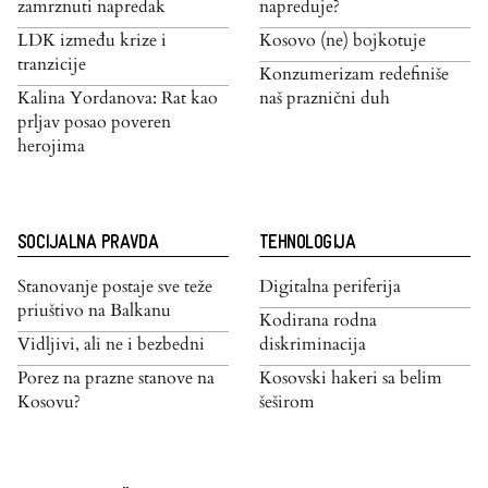
zamrznuti napredak
napreduje?
LDK između krize i
Kosovo (ne) bojkotuje
tranzicije
Konzumerizam redefiniše
Kalina Yordanova: Rat kao
naš praznični duh
prljav posao poveren
herojima
SOCIJALNA PRAVDA
TEHNOLOGIJA
Stanovanje postaje sve teže
Digitalna periferija
priuštivo na Balkanu
Kodirana rodna
Vidljivi, ali ne i bezbedni
diskriminacija
Porez na prazne stanove na
Kosovski hakeri sa belim
Kosovu?
šeširom