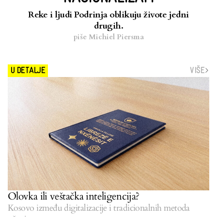
Reke i ljudi Podrinja oblikuju živote jedni
drugih.
piše
Michiel Piersma
VIŠE
U DETALJE
Olovka ili veštačka inteligencija?
Kosovo između digitalizacije i tradicionalnih metoda