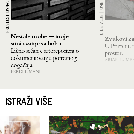
PROŠLOST DANAS
|
U DETALJE
Nestale osobe — moje
Zvukovi za
suočavanje sa boli i
U Prizrenu n
nesigurnosti
Lično sećanje fotoreportera o
prostor.
dokumentovanju potresnog
ARIAN LUME
događaja.
FERDI LIMANI
ISTRAŽI VIŠE