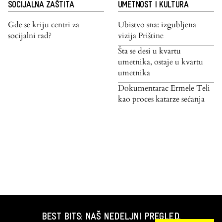
SOCIJALNA ZAŠTITA
UMETNOST I KULTURA
Gde se kriju centri za
Ubistvo sna: izgubljena
socijalni rad?
vizija Prištine
Šta se desi u kvartu
umetnika, ostaje u kvartu
umetnika
Dokumentarac Ermele Teli
kao proces katarze sećanja
BEST BITS: NAŠ NEDELJNI PREGLED.