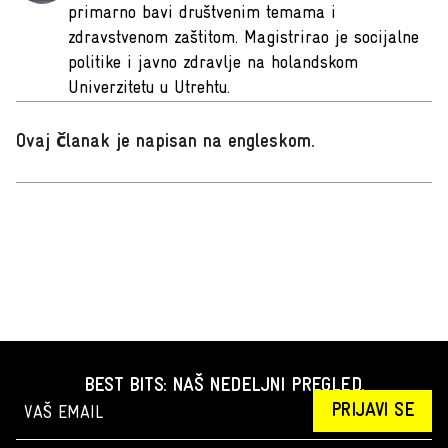
primarno bavi društvenim temama i
zdravstvenom zaštitom. Magistrirao je socijalne
politike i javno zdravlje na holandskom
Univerzitetu u Utrehtu.
Ovaj članak je napisan na engleskom
.
BEST BITS: NAŠ NEDELJNI PREGLED.
PRIJAVI SE