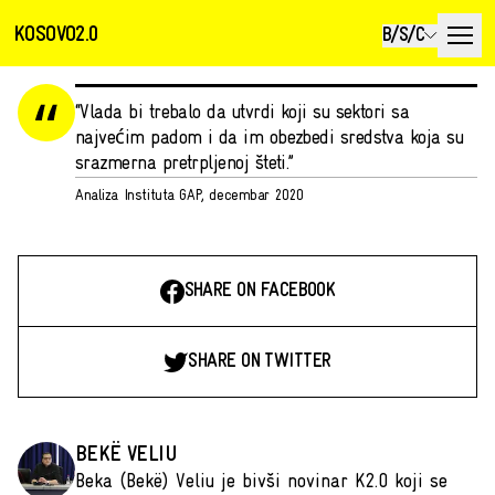
KOSOVO2.0
B/S/C
“Vlada bi trebalo da utvrdi koji su sektori sa
najvećim padom i da im obezbedi sredstva koja su
srazmerna pretrpljenoj šteti.”
Analiza Instituta GAP, decembar 2020
SHARE ON FACEBOOK
SHARE ON TWITTER
BEKË VELIU
Beka (Bekë) Veliu je bivši novinar K2.0 koji se