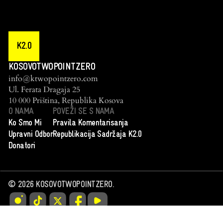
K2.0
KOSOVOTWOPOINTZERO
info@ktwopointzero.com
Ul. Ferata Dragaja 25
10 000 Priština, Republika Kosova
O NAMA
POVEŽI SE S NAMA
Ko Smo Mi
Pravila Komentarisanja
Upravni Odbor
Republikacija Sadržaja K2.0
Donatori
©
2026
KOSOVOTWOPOINTZERO.