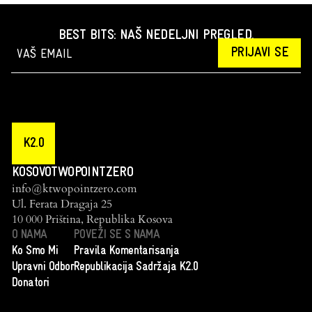
BEST BITS: NAŠ NEDELJNI PREGLED.
PRIJAVI SE
K2.0
KOSOVOTWOPOINTZERO
info@ktwopointzero.com
Ul. Ferata Dragaja 25
10 000 Priština, Republika Kosova
O NAMA
POVEŽI SE S NAMA
Ko Smo Mi
Pravila Komentarisanja
Upravni Odbor
Republikacija Sadržaja K2.0
Donatori