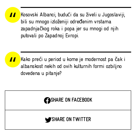
Kosovski Albanci, budući da su živeli u Jugoslaviji,
bili su mnogo izloženiji određenim vrstama
zapadnjačkog roka i popa jer su mnogi od njih
putovali po Zapadnoj Evropi.
Kako preći u period u kome je modernost pa čak i
albanskost nekih od ovih kulturnih formi ozbiljno
dovedena u pitanje?
SHARE ON FACEBOOK
SHARE ON TWITTER