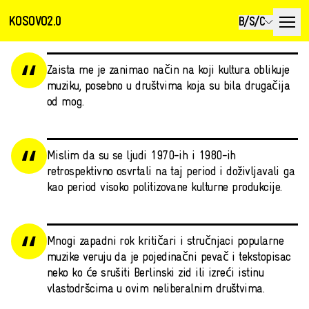
KOSOVO2.0
B/S/C
Zaista me je zanimao način na koji kultura oblikuje
muziku, posebno u društvima koja su bila drugačija
od mog.
Mislim da su se ljudi 1970-ih i 1980-ih
retrospektivno osvrtali na taj period i doživljavali ga
kao period visoko politizovane kulturne produkcije.
Mnogi zapadni rok kritičari i stručnjaci popularne
muzike veruju da je pojedinačni pevač i tekstopisac
neko ko će srušiti Berlinski zid ili izreći istinu
vlastodršcima u ovim neliberalnim društvima.