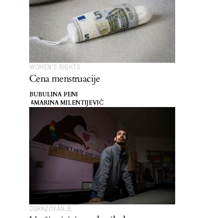
WOMEN'S RIGHTS
Cena menstruacije
BUBULINA PENI
MARINA MILENTIJEVIĆ
&
OBRAZOVANJE