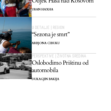
Odjek Hasa nad Kosovom
URAN HAXHA
U DETALJE
|
REGION
“Sezona je smrt”
ARBJONA CIBUKU
PERSPEKTIVE
|
ŽIVOTNA SREDINA
Oslobodimo Prištinu od
automobila
DUKAGJIN BAKIJA