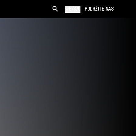
B/S/C
PODRŽITE NAS