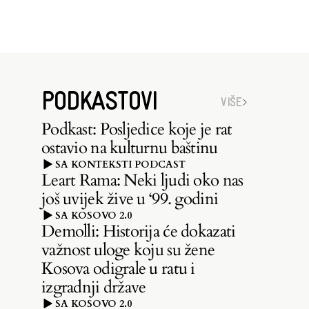
PODKASTOVI
VIŠE
Podkast: Posljedice koje je rat
ostavio na kulturnu baštinu
SA KONTEKSTI PODCAST
Leart Rama: Neki ljudi oko nas
još uvijek žive u ‘99. godini
SA KOSOVO 2.0
Demolli: Historija će dokazati
važnost uloge koju su žene
Kosova odigrale u ratu i
izgradnji države
SA KOSOVO 2.0