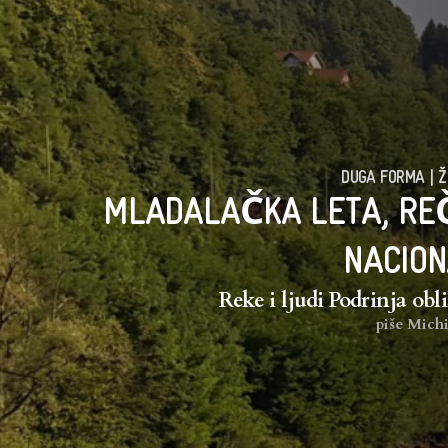
DUGA FORMA
|
Ž
MLADALAČKA LETA, REČ
NACION
Reke i ljudi Podrinja obl
piše
Michi