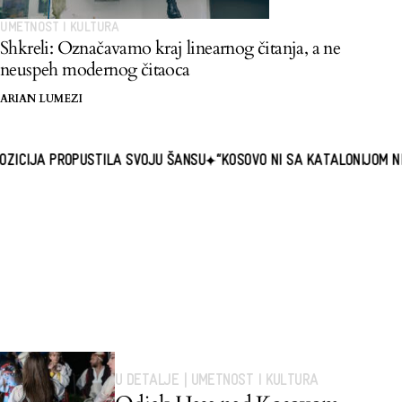
UMETNOST I KULTURA
Shkreli: Označavamo kraj linearnog čitanja, a ne
neuspeh modernog čitaoca
ARIAN LUMEZI
USTILA SVOJU ŠANSU
“KOSOVO NI SA KATALONIJOM NI SA BASKIJ
U DETALJE
|
UMETNOST I KULTURA