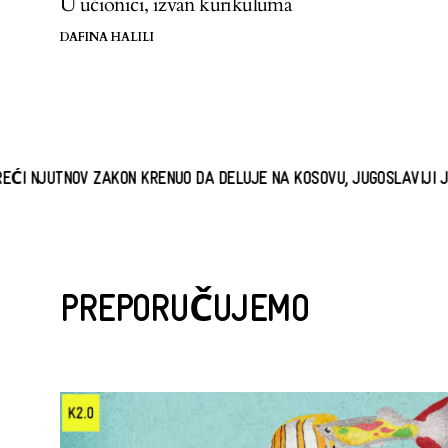
U učionici, izvan kurikuluma
DAFINA HALILI
 ZAKON KRENUO DA DELUJE NA KOSOVU, JUGOSLAVIJI JE UBRZO DOŠ
PREPORUČUJEMO