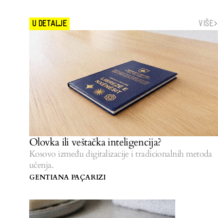
VIŠE
U DETALJE
Olovka ili veštačka inteligencija?
Kosovo između digitalizacije i tradicionalnih metoda
učenja.
GENTIANA PAÇARIZI