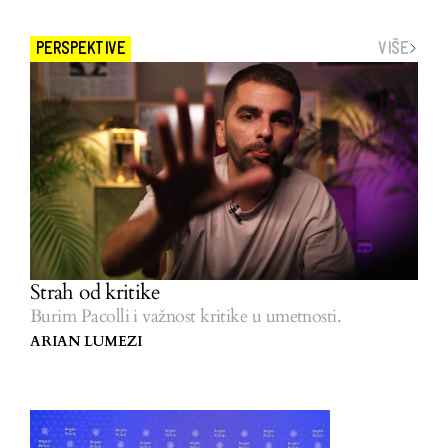
VIŠE
PERSPEKTIVE
Strah od kritike
Burim Pacolli i važnost kritike u umetnosti.
ARIAN LUMEZI