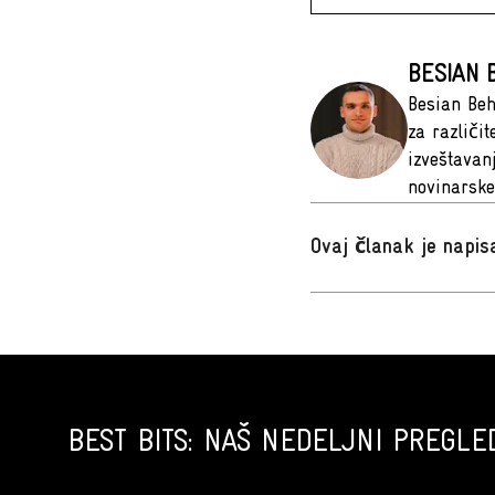
BESIAN 
Besian Beh
za različi
izveštavan
novinarske
Ovaj članak je napi
BEST BITS: NAŠ NEDELJNI PREGLED