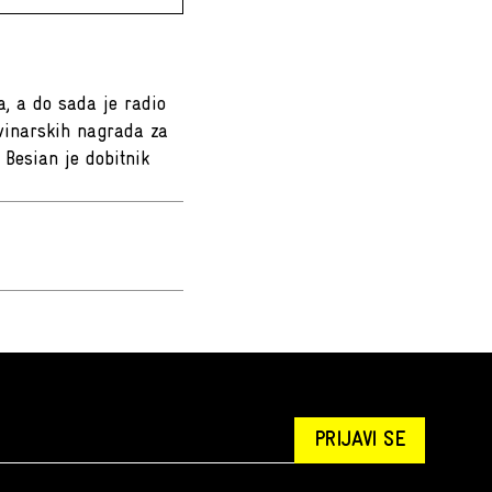
a, a do sada je radio
novinarskih nagrada za
 Besian je dobitnik
PRIJAVI SE