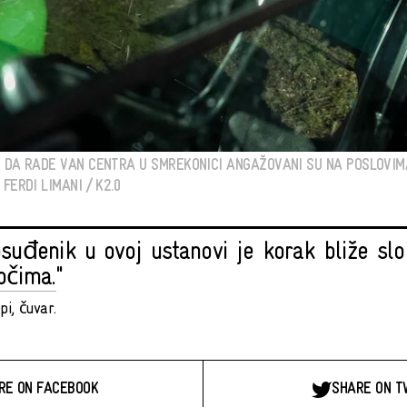
U DA RADE VAN CENTRA U SMREKONICI ANGAŽOVANI SU NA POSLOVI
FERDI LIMANI / K2.0
osuđenik u ovoj ustanovi je korak bliže slo
očima."
i, čuvar.
RE ON FACEBOOK
SHARE ON T