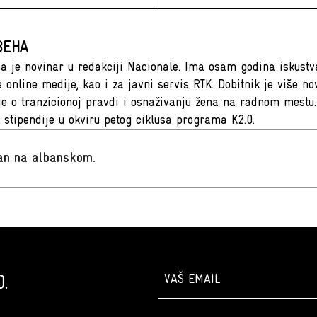
BEHA
a je novinar u redakciji Nacionale. Ima osam godina iskustv
te online medije, kao i za javni servis RTK. Dobitnik je više 
je o tranzicionoj pravdi i osnaživanju žena na radnom mestu.
 stipendije u okviru petog ciklusa programa K2.0.
san na albanskom
.
.