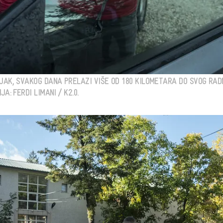
NJAK, SVAKOG DANA PRELAZI VIŠE OD 180 KILOMETARA DO SVOG RA
A: FERDI LIMANI / K2.0.