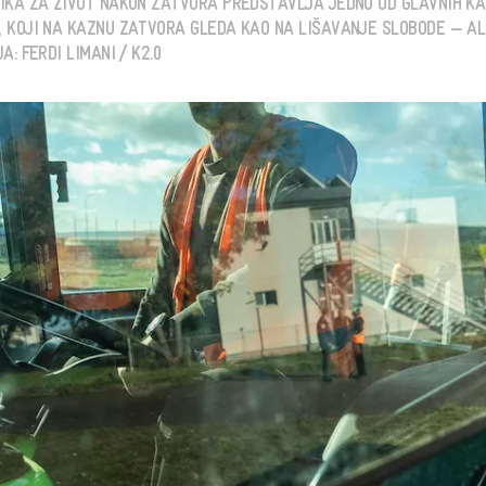
IKA ZA ŽIVOT NAKON ZATVORA PREDSTAVLJA JEDNU OD GLAVNIH K
 KOJI NA KAZNU ZATVORA GLEDA KAO NA LIŠAVANJE SLOBODE — ALI
: FERDI LIMANI / K2.0