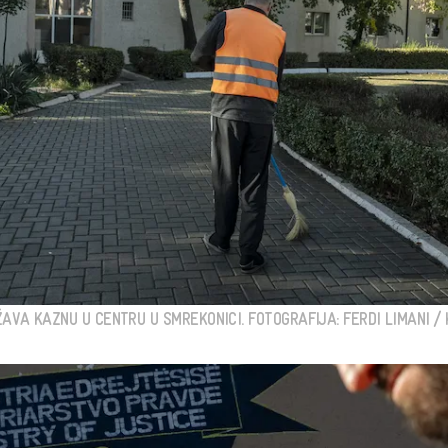
AVA KAZNU U CENTRU U SMREKONICI. FOTOGRAFIJA: FERDI LIMANI / K