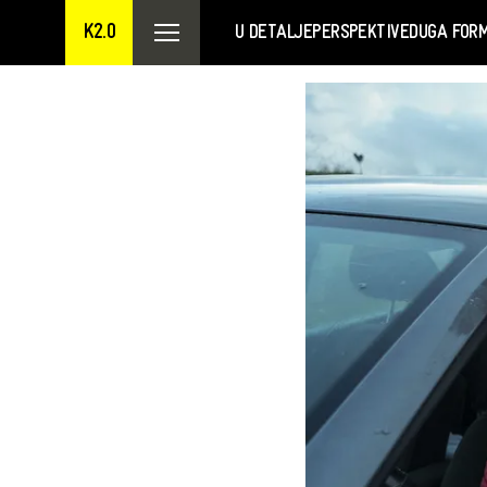
K2.0
U DETALJE
PERSPEKTIVE
DUGA FOR