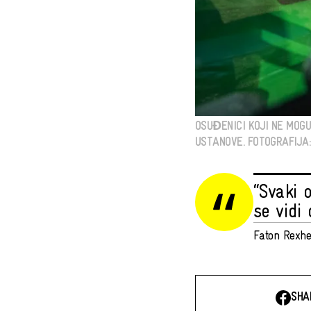
OSUĐENICI KOJI NE MOG
USTANOVE. FOTOGRAFIJA: 
“Svaki 
se vidi 
Faton Rexhep
SHA