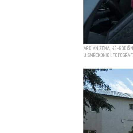
ARDIAN ZENA, 43-GODIŠ
U SMREKONICI. FOTOGRAFIJ