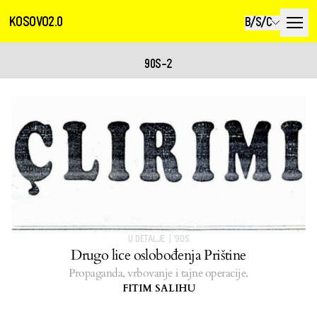
KOSOVO2.0
B/S/C
90S-2
U DETALJE
|
'90S
Drugo lice oslobođenja Prištine
Propaganda, vrbovanje i tajne operacije.
FITIM SALIHU