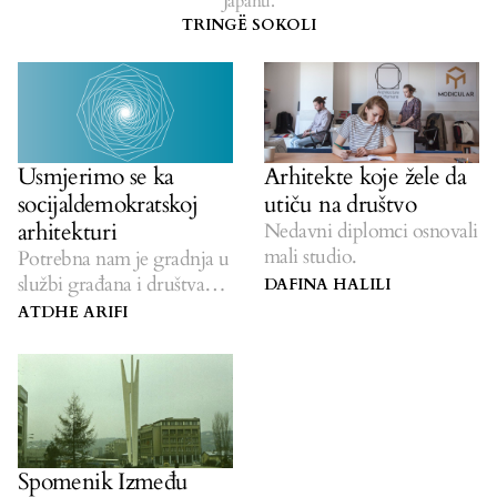
Japanu.
TRINGË SOKOLI
Usmjerimo se ka
Arhitekte koje žele da
socijaldemokratskoj
utiču na društvo
arhitekturi
Nedavni diplomci osnovali
mali studio.
Potrebna nam je gradnja u
službi građana i društva
DAFINA HALILI
uopće.
ATDHE ARIFI
Spomenik Između