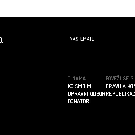
.
O NAMA
POVEŽI SE 
KO SMO MI
PRAVILA KO
UPRAVNI ODBOR
REPUBLIKAC
DONATORI