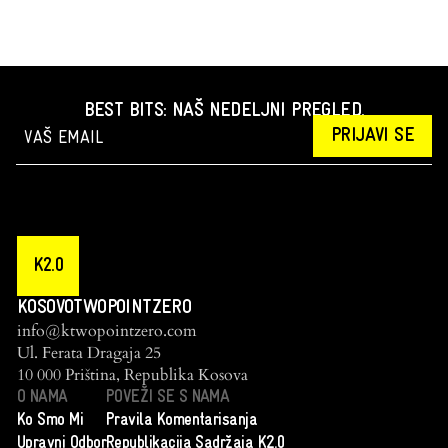
BEST BITS: NAŠ NEDELJNI PREGLED.
PRIJAVI SE
K2.0
KOSOVOTWOPOINTZERO
info@ktwopointzero.com
Ul. Ferata Dragaja 25
10 000 Priština, Republika Kosova
O NAMA
POVEŽI SE S NAMA
Ko Smo Mi
Pravila Komentarisanja
Upravni Odbor
Republikacija Sadržaja K2.0