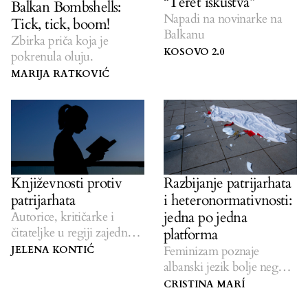
“Teret iskustva”
Balkan Bombshells:
Napadi na novinarke na
Tick, tick, boom!
Balkanu
Zbirka priča koja je
KOSOVO 2.0
pokrenula oluju.
MARIJA RATKOVIĆ
Književnosti protiv
Razbijanje patrijarhata
patrijarhata
i heteronormativnosti:
jedna po jedna
Autorice, kritičarke i
čitateljke u regiji zajedno u
platforma
borbi za emancipaciju.
Feminizam poznaje
JELENA KONTIĆ
albanski jezik bolje nego
ikada ranije: predstavljamo
CRISTINA MARÍ
četiri onlajn platforme koje