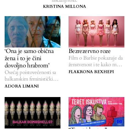
nekažnjivosti.
KRISTINA MILLONA
Bezrezervno roze
‘Ona je samo obična
žena i to je čini
Film o Barbie pokazuje da
ženstvenost i te kako može
dovoljno hrabrom’
podrazumijevati
Osećaj poistovećenosti sa
FLAKRONA REXHEPI
feminizam.
balkanskim feminističkim
protagonistkinjama.
ADORA LIMANI