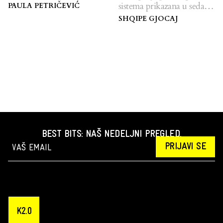
seksualnom nasilju.
sistema prikazana u sedam
PAULA PETRIČEVIĆ
slučajeva.
SHQIPE GJOCAJ
BEST BITS: NAŠ NEDELJNI PREGLED.
PRIJAVI SE
K2.0