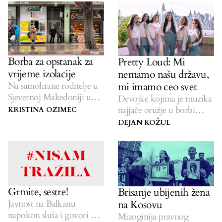
to dokazuju.
Borba za opstanak za
Pretty Loud: Mi
vrijeme izolacije
nemamo našu državu,
mi imamo ceo svet
Na samohrane roditelje u
Sjevernoj Makedoniji u
Devojke kojima je muzika
toku pandemije je pao
najjače oružje u borbi
KRISTINA OZIMEC
ogroman teret.
protiv patrijarhata.
DEJAN KOŽUL
Grmite, sestre!
Brisanje ubijenih žena
na Kosovu
Javnost na Balkanu
napokon sluša i govori o
Mizoginija pravnog