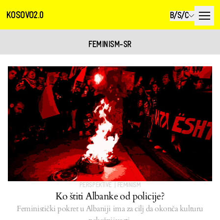
KOSOVO2.0
B/S/C
FEMINISM-SR
PERSPEKTIVE
|
FEMINISM
Ko štiti Albanke od policije?
Feministički pokret u Albaniji ima za cilj da okonča kulturu