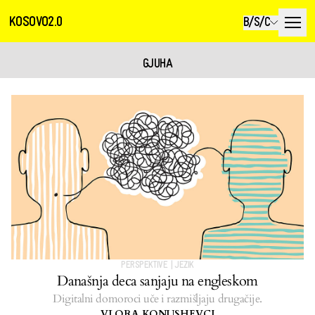
KOSOVO2.0
B/S/C
GJUHA
PERSPEKTIVE
|
JEZIK
Današnja deca sanjaju na engleskom
Digitalni domoroci uče i razmišljaju drugačije.
VLORA KONUSHEVCI