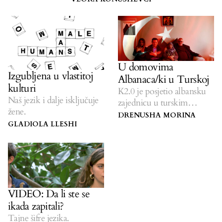
U domovima
Izgubljena u vlastitoj
Albanaca/ki u Turskoj
kulturi
K2.0 je posjetio albansku
Naš jezik i dalje isključuje
zajednicu u turskim
žene.
gradovima.
DRENUSHA MORINA
GLADIOLA LLESHI
VIDEO: Da li ste se
ikada zapitali?
Tajne šifre jezika.