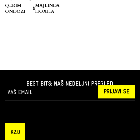
QERIM
MAJLINDA
&
ONDOZI
HOXHA
BEST BITS: NAŠ NEDELJNI PREGLED.
PRIJAVI SE
K2.0