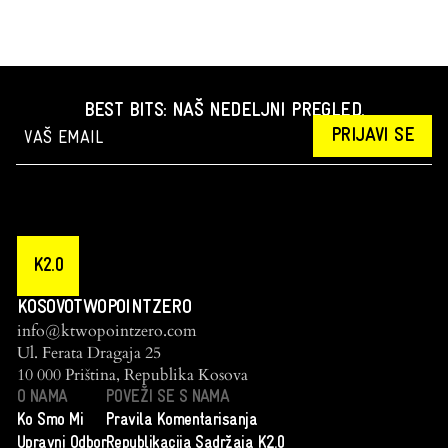
BEST BITS: NAŠ NEDELJNI PREGLED.
PRIJAVI SE
K2.0
KOSOVOTWOPOINTZERO
info@ktwopointzero.com
Ul. Ferata Dragaja 25
10 000 Priština, Republika Kosova
O NAMA
POVEŽI SE S NAMA
Ko Smo Mi
Pravila Komentarisanja
Upravni Odbor
Republikacija Sadržaja K2.0