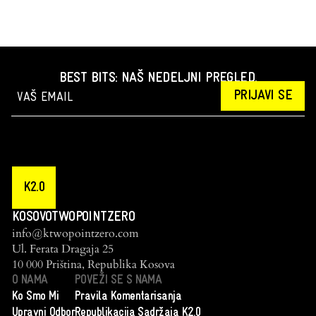
BEST BITS: NAŠ NEDELJNI PREGLED.
PRIJAVI SE
K2.0
KOSOVOTWOPOINTZERO
info@ktwopointzero.com
Ul. Ferata Dragaja 25
10 000 Priština, Republika Kosova
O NAMA
POVEŽI SE S NAMA
Ko Smo Mi
Pravila Komentarisanja
Upravni Odbor
Republikacija Sadržaja K2.0