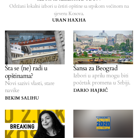
Održani lokalni izbori u četiri opštine sa srpskom većinom na
sjeveru Kosova.
URAN HAXHA
Šta se (ne) radi u
Šansa za Beograd
opštinama?
Izbori u aprilu mogu biti
početak promena u Srbiji.
Novi sazivi vlasti, stare
navike
DARIO HAJRIĆ
BEKIM SALIHU