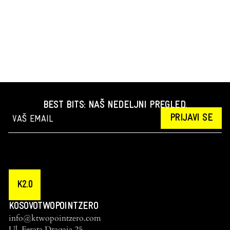
BEST BITS: NAŠ NEDELJNI PREGLED.
PRIJAVI SE
K2.0
KOSOVOTWOPOINTZERO
info@ktwopointzero.com
Ul. Ferata Dragaja 25