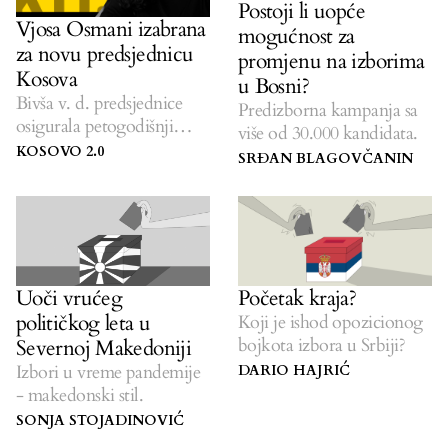
Postoji li uopće
Vjosa Osmani izabrana
mogućnost za
za novu predsjednicu
promjenu na izborima
Kosova
u Bosni?
Bivša v. d. predsjednice
Predizborna kampanja sa
osigurala petogodišnji
više od 30.000 kandidata.
mandat nakon upuštanja u
KOSOVO 2.0
SRĐAN BLAGOVČANIN
sračunati rizik.
Uoči vrućeg
Početak kraja?
političkog leta u
Koji je ishod opozicionog
bojkota izbora u Srbiji?
Severnoj Makedoniji
Izbori u vreme pandemije
DARIO HAJRIĆ
- makedonski stil.
SONJA STOJADINOVIĆ