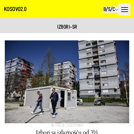
KOSOVO2.0
B/S/C
IZBORI-SR
NË THELB
|
ELECTIONS
Izbori sa izlaznošću od 3%