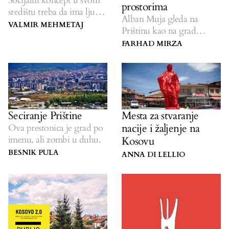
Socijalni koncept u svom
prostorima
središtu treba da ima ljude,
Alban Muja gleda na
a ne profit.
VALMIR MEHMETAJ
Prištinu kao na grad
propuštenih prilika — ali
FARHAD MIRZA
takođe vidi i rešenja.
Seciranje Prištine
Mesta za stvaranje
nacije i žaljenje na
Ova prestonica je grad po
imenu, ali zombi u duhu.
Kosovu
BESNIK PULA
ANNA DI LELLIO