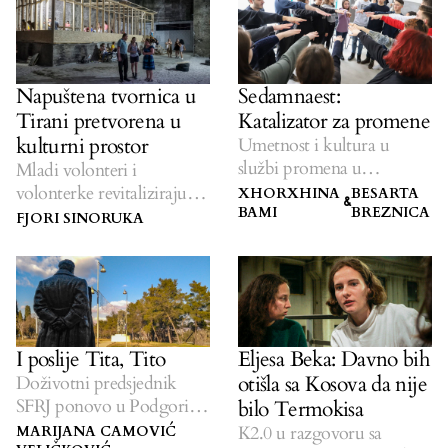
Napuštena tvornica u
Sedamnaest:
Tirani pretvorena u
Katalizator za promene
kulturni prostor
Umetnost i kultura u
službi promena u
Mladi volonteri i
zajednici.
volonterke revitaliziraju
XHORXHINA
BESARTA
&
BAMI
BREZNICA
zgradu za lokalnu
FJORI SINORUKA
zajednicu.
I poslije Tita, Tito
Eljesa Beka: Davno bih
otišla sa Kosova da nije
Doživotni predsjednik
SFRJ ponovo u Podgorici,
bilo Termokisa
mada niko nije siguran
K2.0 u razgovoru sa
MARIJANA CAMOVIĆ