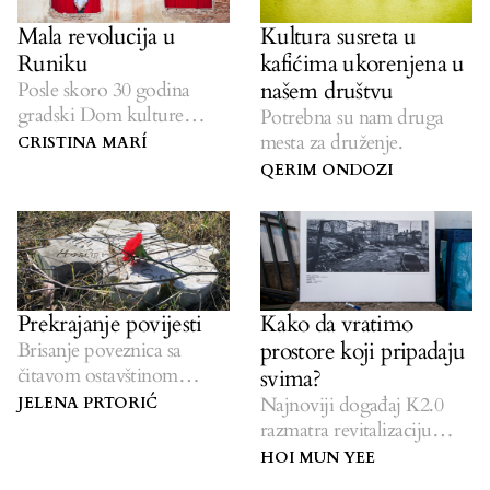
Mala revolucija u
Kultura susreta u
Runiku
kafićima ukorenjena u
našem društvu
Posle skoro 30 godina
gradski Dom kulture
Potrebna su nam druga
domaćin prvog nastupa
mesta za druženje.
CRISTINA MARÍ
ove subote
QERIM ONDOZI
Prekrajanje povijesti
Kako da vratimo
prostore koji pripadaju
Brisanje poveznica sa
čitavom ostavštinom
svima?
socijalističke Jugoslavije
Najnoviji događaj K2.0
JELENA PRTORIĆ
kao trend
razmatra revitalizaciju
javnih prostora.
HOI MUN YEE