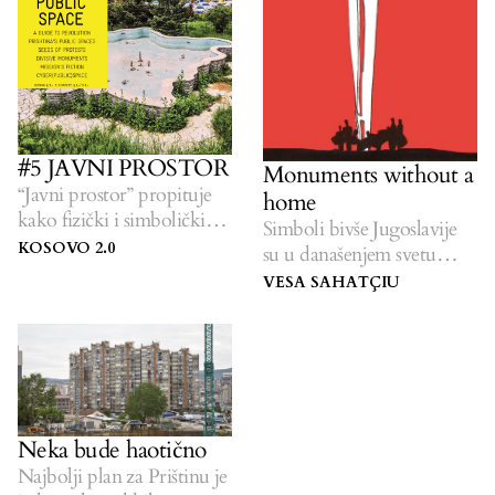
#5 JAVNI PROSTOR
Monuments without a
“Javni prostor” propituje
home
kako fizički i simbolički
Simboli bivše Jugoslavije
prostori koje nastanjujemo
KOSOVO 2.0
su u današenjem svetu
— ulice, trgovi, zgrade,
ostavljeni da propadaju.
VESA SAHATÇIU
spomenici — oblikuju
društveni život, identitet i
moć. Ovaj broj Kosovo
2.0 istražuje kako ljudi
širom Kosova i šire nastoje
da povrate, preobraze i
Neka bude haotično
ponovo zamisle javne
prostore. Magazin se bavi
Najbolji plan za Prištinu je