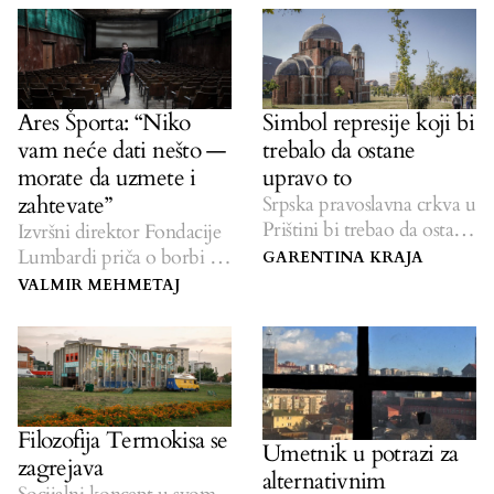
Ares Športa: “Niko
Simbol represije koji bi
vam neće dati nešto —
trebalo da ostane
morate da uzmete i
upravo to
zahtevate”
Srpska pravoslavna crkva u
Prištini bi trebao da ostane
Izvršni direktor Fondacije
tu gde jeste, da bude
Lumbardi priča o borbi za
GARENTINA KRAJA
podsetnik na teror u
stvaranje kulturnog haba
VALMIR MEHMETAJ
obliku rasizma i represije.
na Kosovu.
Filozofija Termokisa se
Umetnik u potrazi za
zagrejava
alternativnim