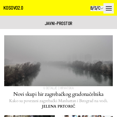
KOSOVO2.0
B/S/C
JAVNI-PROSTOR
U DETALJE
|
HRVATSKA
Novi skupi hir zagrebačkog gradonačelnika
Kako su povezani zagrebački Manhattan i Beograd na vodi.
JELENA PRTORIĆ