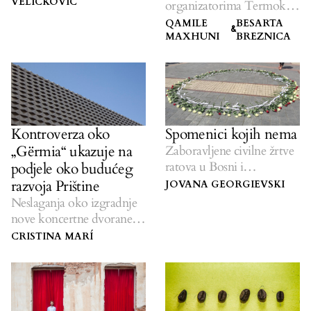
zašto.
VELIČKOVIĆ
organizatorima Termokisa
(Termokiss) o njihovoj
QAMILE
BESARTA
&
najprometnijoj godini
MAXHUNI
BREZNICA
dosad.
Kontroverza oko
Spomenici kojih nema
„Gërmia“ ukazuje na
Zaboravljene civilne žrtve
ratova u Bosni i
podjele oko budućeg
Hercegovini, Srbiji i
razvoja Prištine
JOVANA GEORGIEVSKI
Hrvatskoj
Neslaganja oko izgradnje
nove koncertne dvorane u
glavnom gradu.
CRISTINA MARÍ